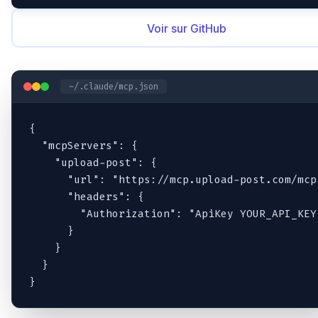
Voir sur GitHub
~/.claude/mcp.json
{

  "mcpServers": {

    "upload-post": {

      "url": "https://mcp.upload-post.com/mcp"
      "headers": {

        "Authorization": "ApiKey YOUR_API_KEY"
      }

    }

  }

}