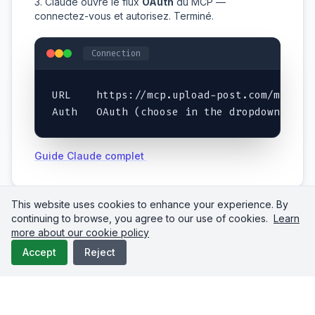
Claude ouvre le flux
OAuth
du MCP —
connectez-vous et autorisez. Terminé.
Connection
URL    https://mcp.upload-post.com/mcp

Auth   OAuth (choose in the dropdown)
Guide Claude complet
This website uses cookies to enhance your experience. By
continuing to browse, you agree to our use of cookies.
Learn
more about our cookie policy
Claude Code
Accept
Reject
Une seule commande CLI. Ajoutez
--scope
pour la rendre disponible dans tous vos
user