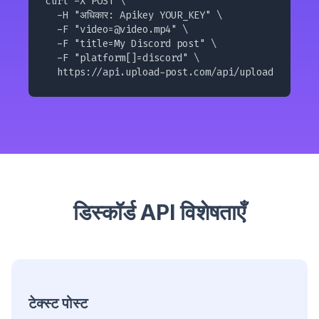
curl -X POST \

  -H "अधिकार: Apikey YOUR_KEY" \

  -F "
video=@video.mp4
" \

  -F "title=My Discord post" \

  -F "platform[]=discord" \

  https://api.upload-post.com/api/upload
डिस्कॉर्ड API विशेषताएँ
टेक्स्ट पोस्ट