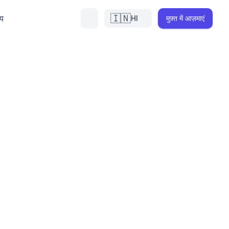
🇮🇳
्य
HI
मुफ़्त में आज़माएं