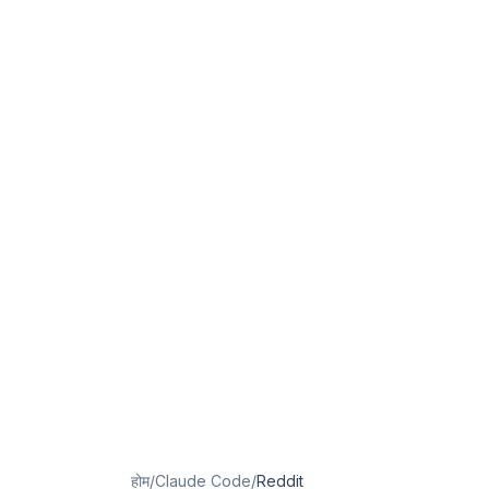
होम
/
Claude Code
/
Reddit