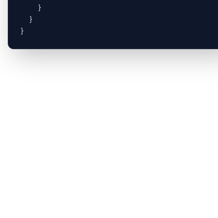
    }

  }

}