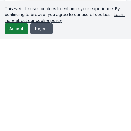
This website uses cookies to enhance your experience. By
continuing to browse, you agree to our use of cookies.
Learn
more about our cookie policy
Accept
Reject
Claude Code
CLI 명령 하나면 됩니다. 모든 프로젝트에서 사용
하려면
를 추가하세요.
--scope user
터미널에서 아래 명령을 실행하세요.
Claude Code를 시작하고
를 실행해
upload-
/mcp
post
가 연결되었는지 확인하세요.
terminal
claude mcp add --transport http upload-pos
  https://mcp.upload-post.com/mcp \
