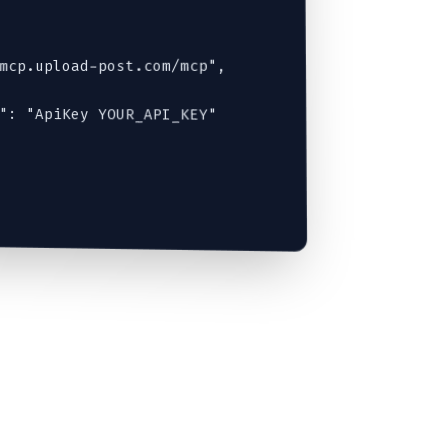
mcp.upload-post.com/mcp",

": "ApiKey YOUR_API_KEY"
