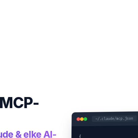
a MCP-
~/.claude/mcp.json
de & elke AI-
{
