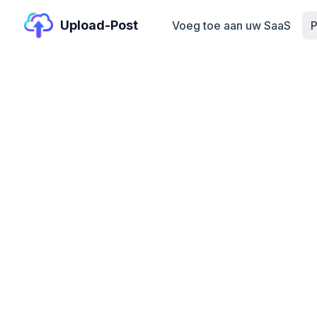
Upload-Post
Voeg toe aan uw SaaS
P