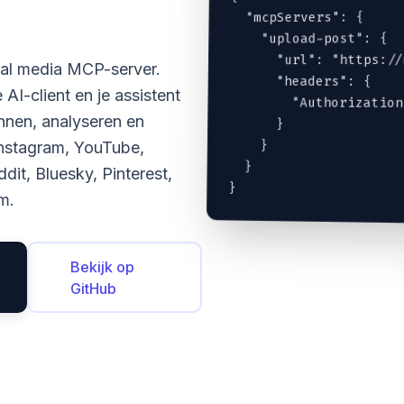
  "mcpServers": {

    "upload-post": {

      "url": "https://
ial media MCP-server.
      "headers": {

AI-client en je assistent
        "Authorization
nnen, analyseren en
      }

    }

Instagram, YouTube,
  }

it, Bluesky, Pinterest,
}
m.
Bekijk op
GitHub