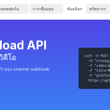
แพลตฟอร์ม
การเชื่อมต่อ
พันธมิตร
ทรัพยากร
load API
ิดีโอ
curl -X POST 
  -H "การอนุญ
  -F "
video=@
 API ของ channel webhook
  -F "title=M
  -F "platfor
  https://api