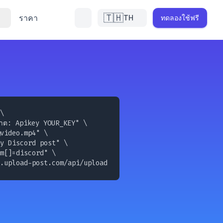
🇹🇭
ราคา
TH
ทดลองใช้ฟรี
\

าต: Apikey YOUR_KEY" \

video.mp4
" \

y Discord post" \

m[]=discord" \

.upload-post.com/api/upload