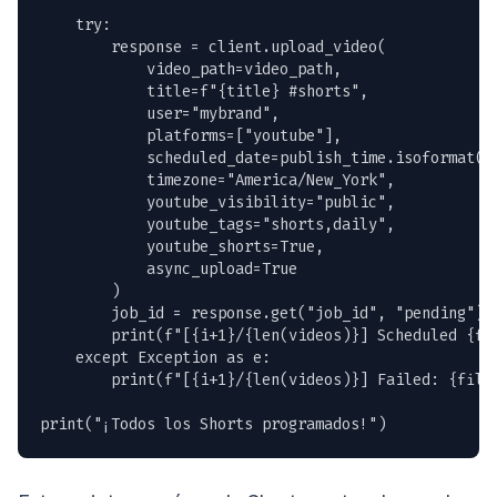
    try:

        response = client.upload_video(

            video_path=video_path,

            title=f"{title} #shorts",

            user="mybrand",

            platforms=["youtube"],

            scheduled_date=publish_time.isoformat(),
            timezone="America/New_York",

            youtube_visibility="public",

            youtube_tags="shorts,daily",

            youtube_shorts=True,

            async_upload=True

        )

        job_id = response.get("job_id", "pending")

        print(f"[{i+1}/{len(videos)}] Scheduled {fil
    except Exception as e:

        print(f"[{i+1}/{len(videos)}] Failed: {filen
print("¡Todos los Shorts programados!")