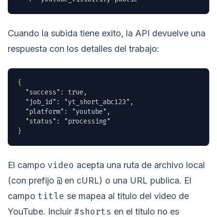
Cuando la subida tiene exito, la API devuelve una
respuesta con los detalles del trabajo:
{

  "success": true,

  "job_id": "yt_short_abc123",

  "platform": "youtube",

  "status": "processing"

}
video
El campo
acepta una ruta de archivo local
@
(con prefijo
en cURL) o una URL publica. El
title
campo
se mapea al titulo del video de
#shorts
YouTube. Incluir
en el titulo no es