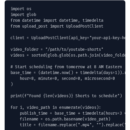
import os

import glob

from datetime import datetime, timedelta

from upload_post import UploadPostClient

client = UploadPostClient(api_key="your-api-key-here
video_folder = "/path/to/youtube-shorts"

videos = sorted(glob.glob(os.path.join(video_folder,
# Start scheduling from tomorrow at 8 AM Eastern

base_time = (datetime.now() + timedelta(days=1)).rep
    hour=8, minute=0, second=0, microsecond=0

)

print(f"Found {len(videos)} Shorts to schedule")

for i, video_path in enumerate(videos):

    publish_time = base_time + timedelta(hours=3 * i
    filename = os.path.basename(video_path)

    title = filename.replace(".mp4", "").replace("-"