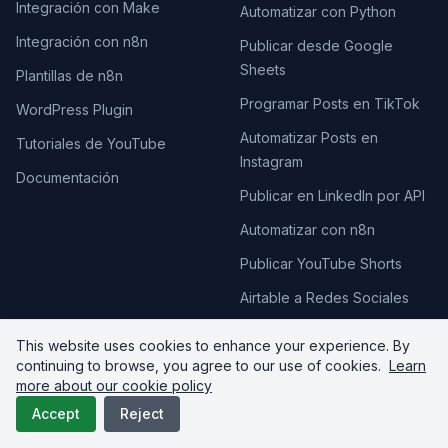
Integración con Make
Automatizar con Python
Integración con n8n
Publicar desde Google
Sheets
Plantillas de n8n
Programar Posts en TikTok
WordPress Plugin
Automatizar Posts en
Tutoriales de YouTube
Instagram
Documentación
Publicar en LinkedIn por API
Automatizar con n8n
Publicar YouTube Shorts
Airtable a Redes Sociales
Clips de Podcast a Redes
This website uses cookies to enhance your experience. By
continuing to browse, you agree to our use of cookies.
Guías paso a paso
Learn
more about our cookie policy
Accept
Reject
COMPARAR
AI SKILLS