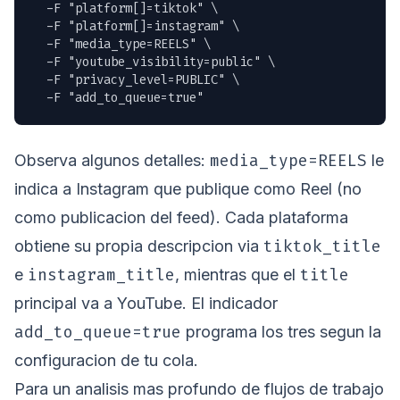
  -F "platform[]=tiktok" \

  -F "platform[]=instagram" \

  -F "media_type=REELS" \

  -F "youtube_visibility=public" \

  -F "privacy_level=PUBLIC" \

  -F "add_to_queue=true"
media_type=REELS
Observa algunos detalles:
le
indica a Instagram que publique como Reel (no
como publicacion del feed). Cada plataforma
tiktok_title
obtiene su propia descripcion via
instagram_title
title
e
, mientras que el
principal va a YouTube. El indicador
add_to_queue=true
programa los tres segun la
configuracion de tu cola.
Para un analisis mas profundo de flujos de trabajo