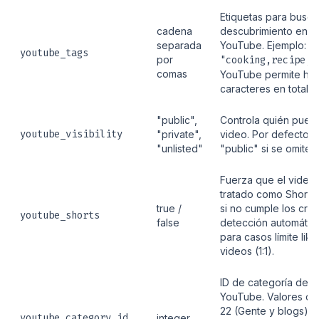
Etiquetas para busq
cadena
descubrimiento en
separada
YouTube. Ejemplo:
youtube_tags
por
"cooking,recipe,s
comas
YouTube permite has
caracteres en total.
"public",
Controla quién puede
youtube_visibility
"private",
video. Por defecto e
"unlisted"
"public" si se omite.
Fuerza que el video
tratado como Short, 
true /
si no cumple los crit
youtube_shorts
false
detección automática.
para casos límite lik
videos (1:1).
ID de categoría de
YouTube. Valores c
22 (Gente y blogs), 
youtube_category_id
integer