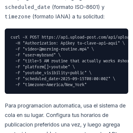
scheduled_date
(formato ISO-8601) y
timezone
(formato IANA) a tu solicitud:
curl -X POST https://api.upload-post.com/api/upload 
  -H "Authorization: Apikey tu-clave-api-aquí" \

  -F "
video=@morning-routine.mp4
" \

  -F "user=mybrand" \

  -F "title=5 AM routine that actually works #shorts
  -F "platform[]=youtube" \

  -F "youtube_visibility=public" \

  -F "scheduled_date=2025-09-15T08:00:00Z" \

  -F "timezone=America/New_York"
Para programacion automatica, usa el sistema de
cola en su lugar. Configura tus horarios de
publicacion preferidos una vez, y luego agrega