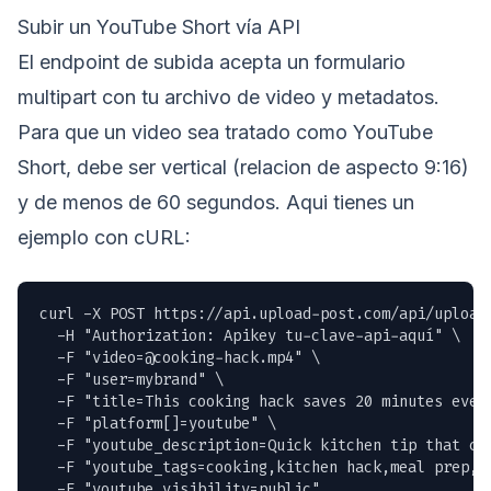
Subir un YouTube Short vía API
El endpoint de subida acepta un formulario
multipart con tu archivo de video y metadatos.
Para que un video sea tratado como YouTube
Short, debe ser vertical (relacion de aspecto 9:16)
y de menos de 60 segundos. Aqui tienes un
ejemplo con cURL:
curl -X POST https://api.upload-post.com/api/upload 
  -H "Authorization: Apikey tu-clave-api-aquí" \

  -F "
video=@cooking-hack.mp4
" \

  -F "user=mybrand" \

  -F "title=This cooking hack saves 20 minutes every
  -F "platform[]=youtube" \

  -F "youtube_description=Quick kitchen tip that ch
  -F "youtube_tags=cooking,kitchen hack,meal prep,sh
  -F "youtube_visibility=public"