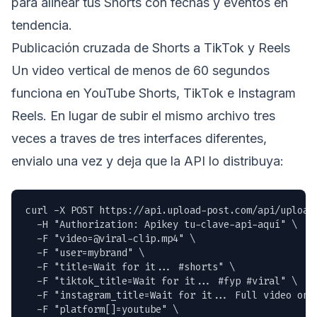
para alinear tus Shorts con fechas y eventos en
tendencia.
Publicación cruzada de Shorts a TikTok y Reels
Un video vertical de menos de 60 segundos
funciona en YouTube Shorts, TikTok e Instagram
Reels. En lugar de subir el mismo archivo tres
veces a traves de tres interfaces diferentes,
envialo una vez y deja que la API lo distribuya:
curl -X POST https://api.upload-post.com/api/upload 
  -H "Authorization: Apikey tu-clave-api-aquí" \

  -F "
video=@viral-clip.mp4
" \

  -F "user=mybrand" \

  -F "title=Wait for it... #shorts" \

  -F "tiktok_title=Wait for it... #fyp #viral" \

  -F "instagram_title=Wait for it... Full video on Y
  -F "platform[]=youtube" \
