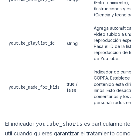
(Entretenimiento), 26
(Instrucciones y estil
(Ciencia y tecnología
Agrega automáticame
video subido a una li
reproducción específ
youtube_playlist_id
string
Pasa el ID de la lista
reproducción de tu 
de YouTube.
Indicador de cumpli
COPPA. Establece
tr
true /
contenido esta dirigi
youtube_made_for_kids
false
ninos. Esto desactiva
comentarios y los an
personalizados en el
youtube_shorts
El indicador
es particularmente
util cuando quieres garantizar el tratamiento como