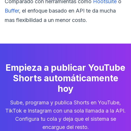
Comparado con herramientas como
Hootsuite
o
Buffer
, el enfoque basado en API te da mucha
mas flexibilidad a un menor costo.
Empieza a publicar YouTube
Shorts automáticamente
hoy
Sube, programa y publica Shorts en YouTube,
TikTok e Instagram con una sola llamada a la API.
Configura tu cola y deja que el sistema se
encargue del resto.