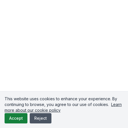
TRUSTED BY COMPANIES LIKE
This website uses cookies to enhance your experience. By
continuing to browse, you agree to our use of cookies.
Learn
more about our cookie policy
th
Matalan
StepStone Group
Accept
Reject