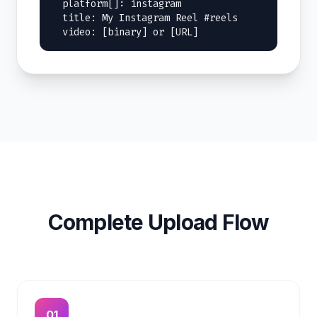
  platform[]: instagram

  title: My Instagram Reel #reels

  video: [binary] or [URL]
Complete Upload Flow
01