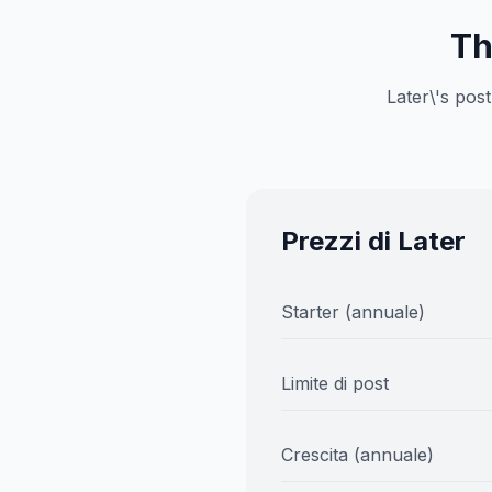
Th
Later\'s pos
Prezzi di Later
Starter (annuale)
Limite di post
Crescita (annuale)