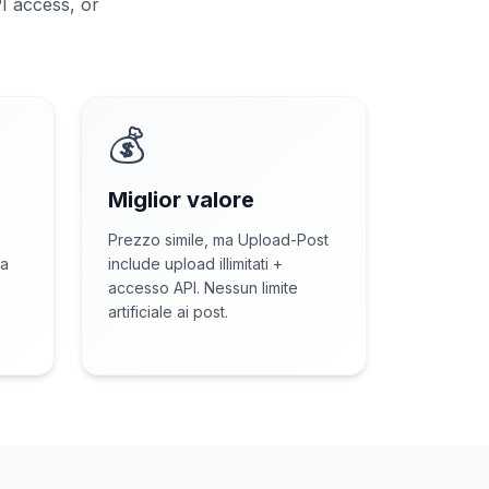
PI access, or
💰
Miglior valore
Prezzo simile, ma Upload-Post
ha
include upload illimitati +
accesso API. Nessun limite
artificiale ai post.