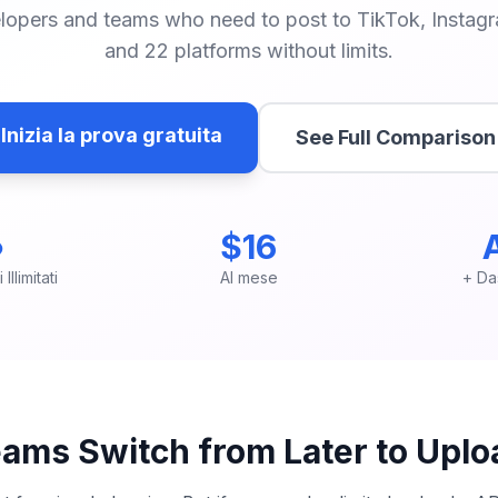
velopers and teams who need to post to TikTok, Instag
and 22 platforms without limits.
Inizia la prova gratuita
See Full Comparison
∞
$16
Illimitati
Al mese
+ Da
ams Switch from Later to Uplo