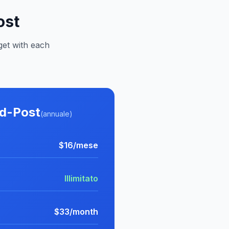
ost
get with each
ad-Post
(annuale)
$16/mese
Illimitato
$33/month