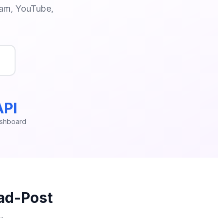
ram, YouTube,
API
shboard
ad-Post