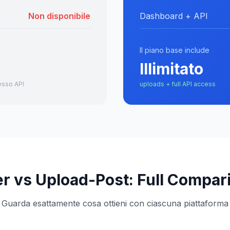
Non disponibile
Dashboard + API
Il piano base include
Illimitato
esso API
uploads + full API access
er vs Upload-Post: Full Compar
Guarda esattamente cosa ottieni con ciascuna piattaforma