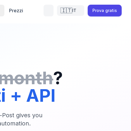
🇮🇹
Prezzi
IT
Prova gratis
/month
?
ti + API
-Post gives you
automation.