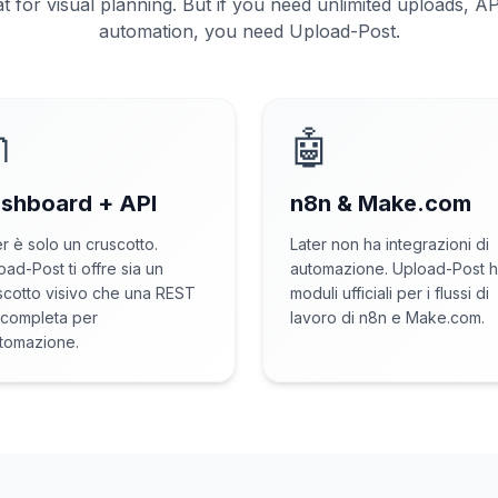
at for visual planning. But if you need unlimited uploads, A
automation, you need Upload-Post.

🤖
shboard + API
n8n & Make.com
er è solo un cruscotto.
Later non ha integrazioni di
oad-Post ti offre sia un
automazione. Upload-Post 
scotto visivo che una REST
moduli ufficiali per i flussi di
 completa per
lavoro di n8n e Make.com.
utomazione.