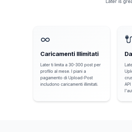
Later is gre
∞

Caricamenti Illimitati
Da
Later ti limita a 30-300 post per
Lat
profilo al mese. I piani a
Upl
pagamento di Upload-Post
cru
includono caricamenti illimitati.
API
l'a