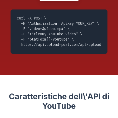
curl -X POST \

  -H "Authorization: Apikey YOUR_KEY" \

  -F "
video=@video.mp4
" \

  -F "title=My YouTube Video" \

  -F "platform[]=youtube" \

  https://api.upload-post.com/api/upload
Caratteristiche dell\'API di
YouTube