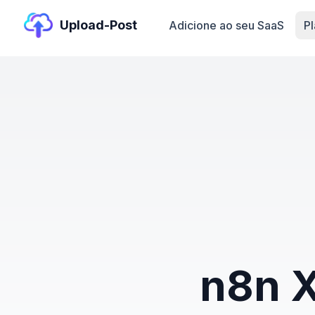
Upload-Post
Adicione ao seu SaaS
P
n8n X