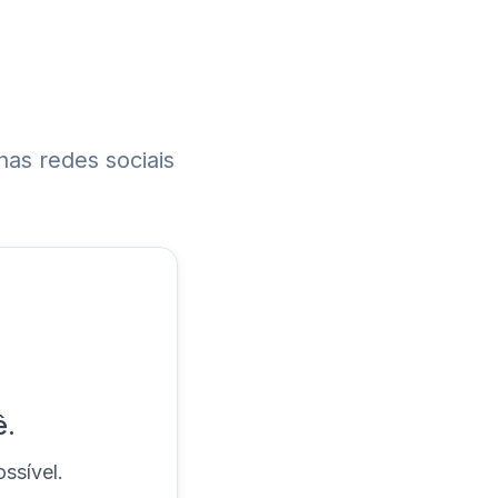
nas redes sociais
ê.
ssível.