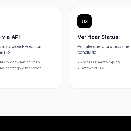
03
 via API
Verificar Status
ara Upload-Post com
Poll até que o processamen
m[]=x.
concluído.
r texto do tweet no título
• Processamento rápido
one hashtags e menções
• Get tweet URL