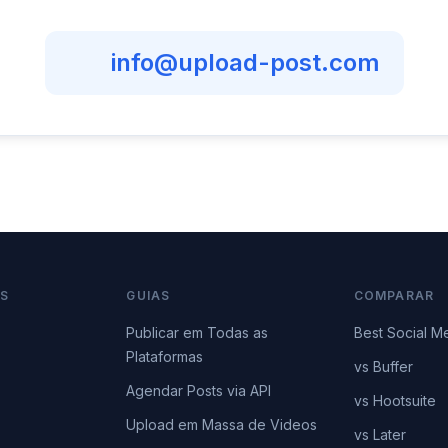
info@upload-post.com
OS
GUIAS
COMPARAR
Publicar em Todas as
Best Social M
Plataformas
vs Buffer
Agendar Posts via API
vs Hootsuite
Upload em Massa de Videos
vs Later