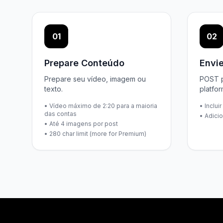
01
02
Prepare Conteúdo
Envie
Prepare seu vídeo, imagem ou
POST p
texto.
platfor
• Vídeo máximo de 2:20 para a maioria
• Inclui
das contas
• Adici
• Até 4 imagens por post
• 280 char limit (more for Premium)