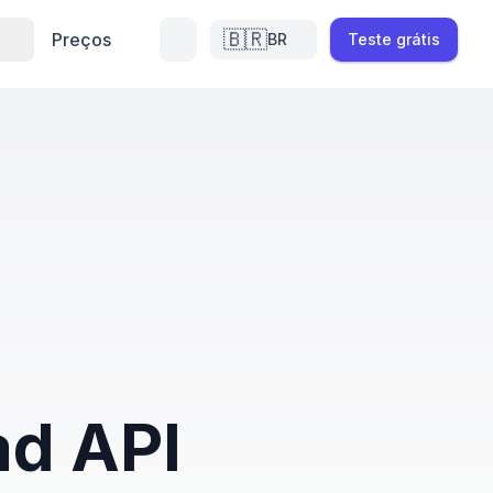
🇧🇷
Preços
BR
Teste grátis
ad API