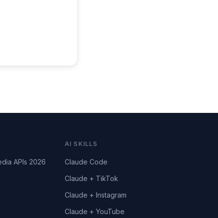
AI SKILLS
edia APIs 2026
Claude Code
Claude + TikTok
Claude + Instagram
Claude + YouTube