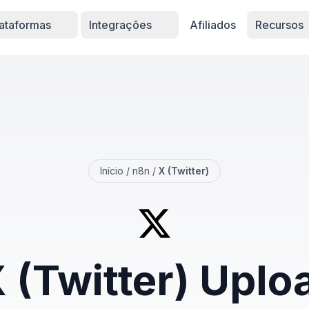
lataformas
Integrações
Afiliados
Recursos
Início
/
n8n
/
X (Twitter)
 (Twitter) Uplo