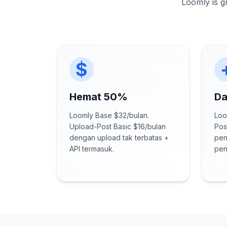
Loomly is g
$
Hemat 50%
Da
Loomly Base $32/bulan.
Loo
Upload-Post Basic $16/bulan
Pos
dengan upload tak terbatas +
pen
API termasuk.
pen