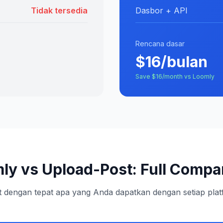
Tidak tersedia
Dasbor + API
Rencana dasar
$16/bulan
Save $16/month vs Loomly
ly vs Upload-Post: Full Compa
t dengan tepat apa yang Anda dapatkan dengan setiap pla