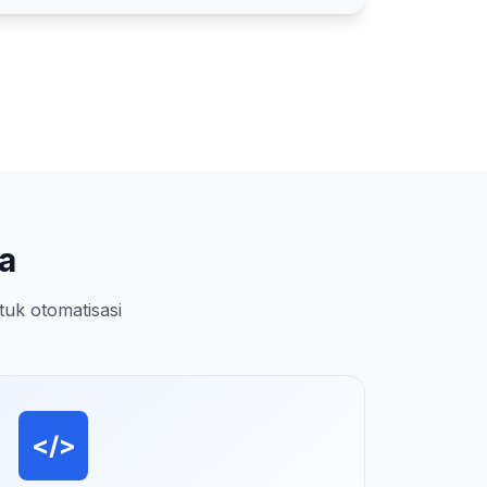
a
uk otomatisasi
</>