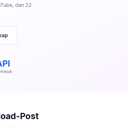
uTube, dan 22
kap
API
rmasuk
load-Post