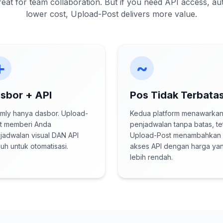
reat for team collaboration. But if you need API access, au
lower cost, Upload-Post delivers more value.
+
~
sbor + API
Pos Tidak Terbata
mly hanya dasbor. Upload-
Kedua platform menawarka
t memberi Anda
penjadwalan tanpa batas, te
jadwalan visual DAN API
Upload-Post menambahkan
uh untuk otomatisasi.
akses API dengan harga ya
lebih rendah.