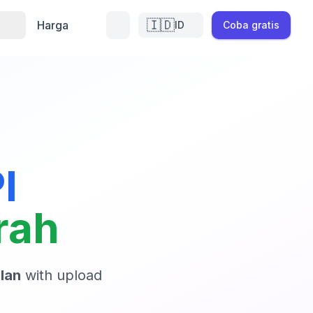
🇮🇩
a
Harga
ID
Coba gratis
I
rah
lan
with upload