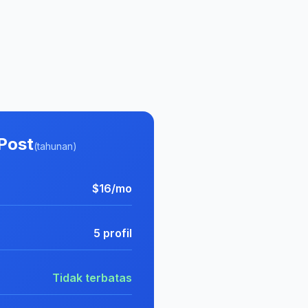
Post
(tahunan)
$16/mo
5 profil
Tidak terbatas