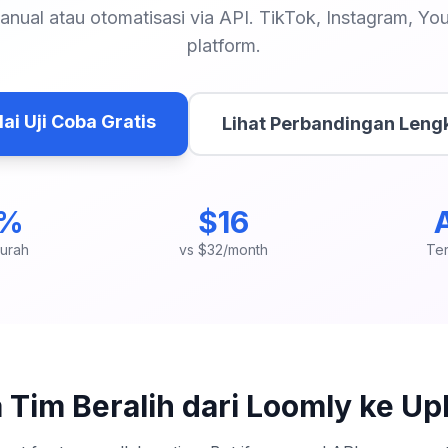
nual atau otomatisasi via API. TikTok, Instagram, Yo
platform.
ai Uji Coba Gratis
Lihat Perbandingan Leng
0%
$16
murah
vs $32/month
Te
Tim Beralih dari Loomly ke Up