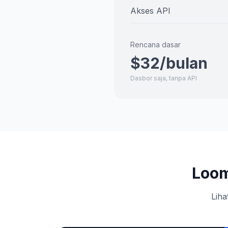
Akses API
Rencana dasar
$32/bulan
Dasbor saja, tanpa API
Loom
Liha