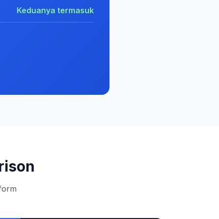
Keduanya termasuk
rison
tform