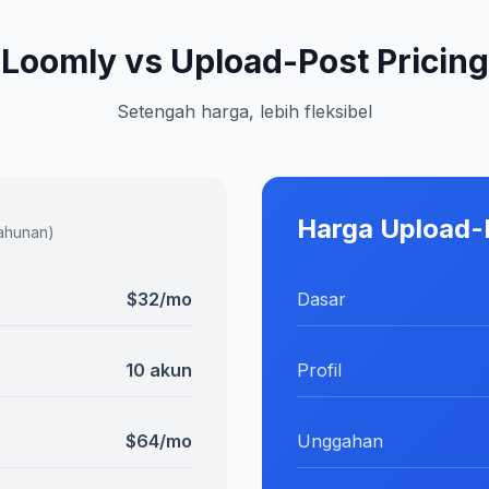
Loomly vs Upload-Post Pricing
Setengah harga, lebih fleksibel
Harga Upload-
tahunan)
$32/mo
Dasar
10 akun
Profil
$64/mo
Unggahan