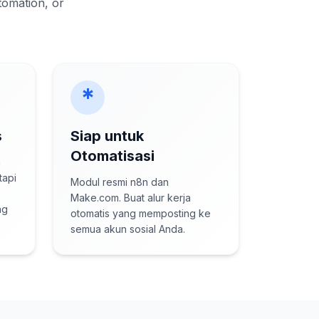
tomation, or
*
s
Siap untuk
Otomatisasi
n
tapi
Modul resmi n8n dan
Make.com. Buat alur kerja
ng
otomatis yang memposting ke
semua akun sosial Anda.