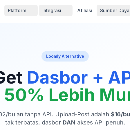
Platform
Integrasi
Afiliasi
Sumber Day
Loomly Alternative
Get
Dasbor + AP
r
50% Lebih Mu
2/bulan tanpa API. Upload-Post adalah
$16/bu
tak terbatas, dasbor
DAN
akses API penuh.