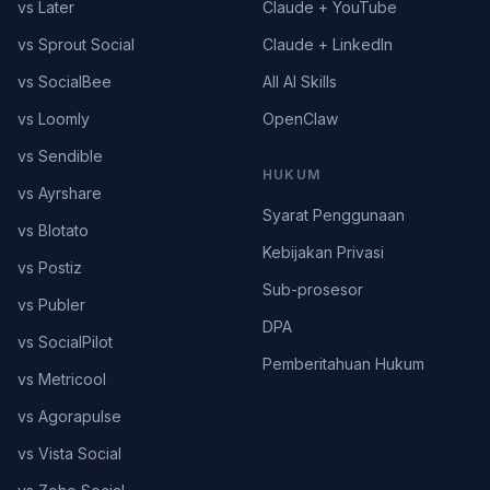
vs Later
Claude + YouTube
vs Sprout Social
Claude + LinkedIn
vs SocialBee
All AI Skills
vs Loomly
OpenClaw
vs Sendible
HUKUM
vs Ayrshare
Syarat Penggunaan
vs Blotato
Kebijakan Privasi
vs Postiz
Sub-prosesor
vs Publer
DPA
vs SocialPilot
Pemberitahuan Hukum
vs Metricool
vs Agorapulse
vs Vista Social