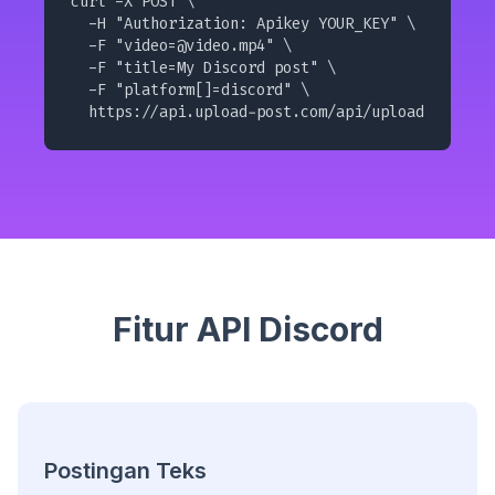
curl -X POST \

  -H "Authorization: Apikey YOUR_KEY" \

  -F "
video=@video.mp4
" \

  -F "title=My Discord post" \

  -F "platform[]=discord" \

  https://api.upload-post.com/api/upload
Fitur API Discord
Postingan Teks