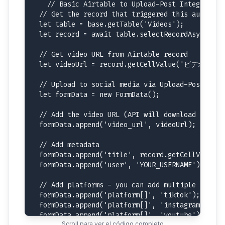
// Basic Airtable to Upload-Post Integration

// Get the record that triggered this automatio
let table = base.getTable('Videos');

let record = await table.selectRecordAsync(inp
// Get video URL from Airtable record

let videoUrl = record.getCellValue('ビデオURL');
// Upload to social media via Upload-Post

let formData = new FormData();

// Add the video URL (API will download it auto
formData.append('video_url', videoUrl);

// Add metadata

formData.append('title', record.getCellValue('T
formData.append('user', 'YOUR_USERNAME');

// Add platforms - you can add multiple platfor
formData.append('platform[]', 'tiktok');

formData.append('platform[]', 'instagram');

formData.append('platform[]', 'youtube');

Scroll para ver el código completo