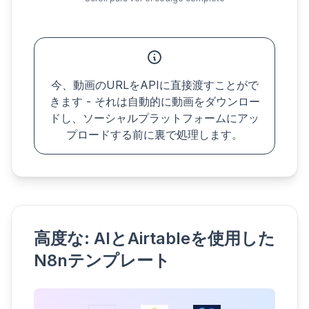
formData.append('platform[]', 'facebook');

formData.append('platform[]', 'linkedin');

// Send to Upload-Post API

let result = await fetch('https://api.upload-p
  method: 'POST',

  headers: { '認可': 'APIキー YOUR_API_KEY' },

今、動画のURLをAPIに直接渡すことがで
  body: formData

きます - それは自動的に動画をダウンロー
});

ドし、ソーシャルプラットフォームにアッ
プロードする前に裏で処理します。
// Update the record with result

let uploadResult = await result.json();

await table.updateRecordAsync(record, {

  'ステータス': uploadResult.success ? 'Uploa
});
高度な: AIとAirtableを使用した
N8nテンプレート