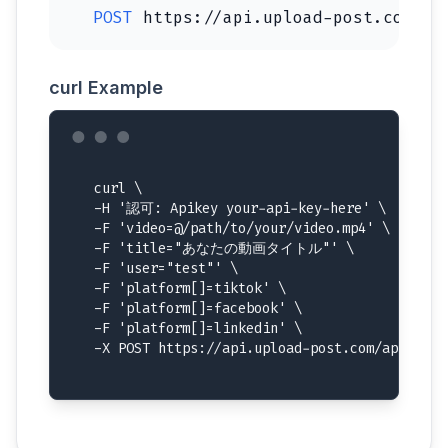
POST
https://api.upload-post.com/ap
curl Example
curl \

  -H '認可: Apikey your-api-key-here' \

  -F 'video=@/path/to/your/video.mp4' \

  -F 'title="あなたの動画タイトル"' \

  -F 'user="test"' \

  -F 'platform[]=tiktok' \

  -F 'platform[]=facebook' \

  -F 'platform[]=linkedin' \

  -X POST https://api.upload-post.com/api/uplo