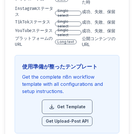
た時
Instagramステータ
Single
成功、失敗、保留
ス
select
TikTokステータス
Single
成功、失敗、保留
select
YouTubeステータス
Single
成功、失敗、保留
select
プラットフォームの
公開コンテンツの
Long text
URL
URL
使用準備が整ったテンプレート
Get the complete n8n workflow
template with all configurations and
setup instructions.
Get Template
Get Upload-Post API