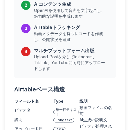
AIコンテンツ生成
2
OpenAIを使用して音声を文字起こし、
魅力的な説明を生成します
Airtableトラッキング
3
動画メタデータを持つレコードを作成
し、公開状況を追跡
マルチプラットフォーム出版
4
Upload-Postを介してInstagram、
TikTok、YouTubeに同時にアップロー
ドします
Airtableベース構造
フィールド名
Type
説明
動画ファイルの名
単一行テキス
ビデオ名
前
ト
説明
AI生成の説明文
Long text
ビデオが処理され
アップロード日
Date