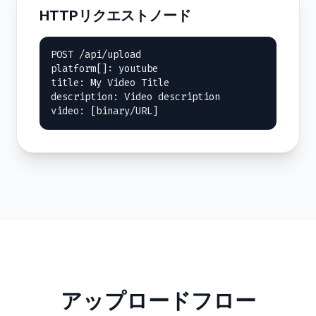
HTTPリクエストノード
POST /api/upload

platform[]: youtube

title: My Video Title

description: Video description

video: [binary/URL]
アップロードフロー