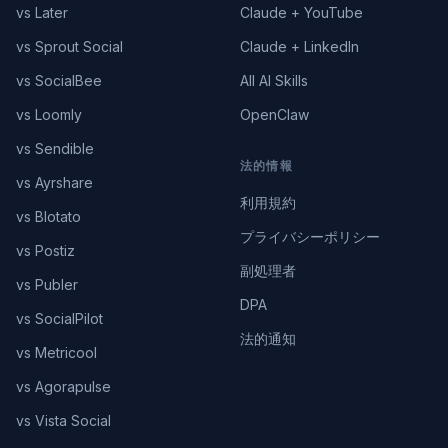
vs Later
Claude + YouTube
vs Sprout Social
Claude + LinkedIn
vs SocialBee
All AI Skills
vs Loomly
OpenClaw
vs Sendible
法的情報
vs Ayrshare
利用規約
vs Blotato
プライバシーポリシー
vs Postiz
副処理者
vs Publer
DPA
vs SocialPilot
法的通知
vs Metricool
vs Agorapulse
vs Vista Social