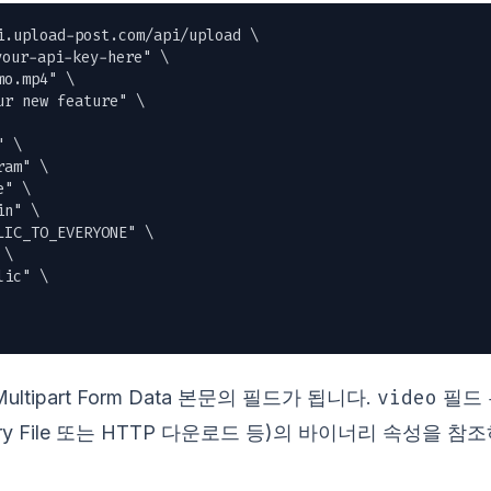
i.upload-post.com/api/upload \

ur-api-key-here" \

mo.mp4
" \

r new feature" \

 \

am" \

" \

n" \

IC_TO_EVERYONE" \

\

ic" \

video
ltipart Form Data 본문의 필드가 됩니다.
필드 
ary File 또는 HTTP 다운로드 등)의 바이너리 속성을 