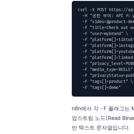
curl -X POST https://ap
  -H "권한 부여: API 키 yo
  -F "
video=@product-de
  -F "title=Check out ou
  -F "user=mybrand" \

  -F "platform[]=tiktok"
  -F "platform[]=instagr
  -F "platform[]=youtube
  -F "platform[]=linkedi
  -F "privacy_level=PUBL
  -F "media_type=REELS" 
  -F "privacyStatus=publ
  -F "tags[]=product" \

  -F "tags[]=demo"
-F
n8n에서 각
플래그는 Mu
업스트림 노드(Read Bin
반 텍스트 문자열입니다.