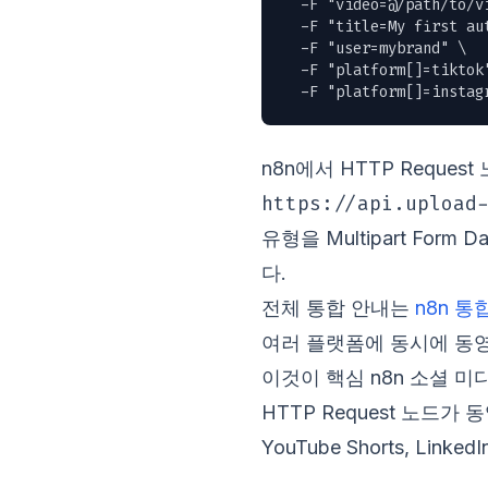
  -F "video=@/path/to/vi
  -F "title=My first aut
  -F "user=mybrand" \

  -F "platform[]=tiktok"
  -F "platform[]=instag
n8n에서 HTTP Reque
https://api.upload
유형을 Multipart For
다.
전체 통합 안내는
n8n 통
여러 플랫폼에 동시에 동
이것이 핵심 n8n 소셜 
HTTP Request 노드가 동영상
YouTube Shorts, Lin