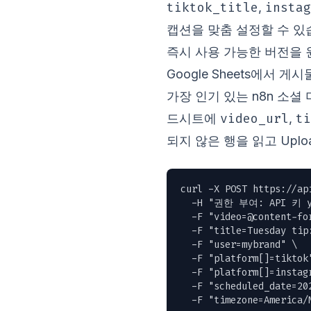
tiktok_title
instag
,
캡션을 맞춤 설정할 수 있
즉시 사용 가능한 버전을
Google Sheets에서 게
가장 인기 있는 n8n 소셜
video_url
ti
드시트에
,
되지 않은 행을 읽고 Upl
curl -X POST https://ap
  -H "권한 부여: API 키 yo
  -F "
video=@content-fo
  -F "title=Tuesday tip
  -F "user=mybrand" \

  -F "platform[]=tiktok"
  -F "platform[]=instagr
  -F "scheduled_date=202
  -F "timezone=America/