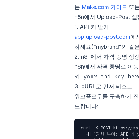
는
Make.com 가이드
또
n8n에서 Upload-Post
1. API 키 받기
app.upload-post.com
에
하세요("mybrand"와 
2. n8n에서 자격 증명 생
n8n에서
자격 증명
로 이
키 your-api-key-her
3. cURL로 먼저 테스트
워크플로우를 구축하기 전에 
드합니다:
curl -X POST https://ap
  -H "권한 부여: API 키 yo