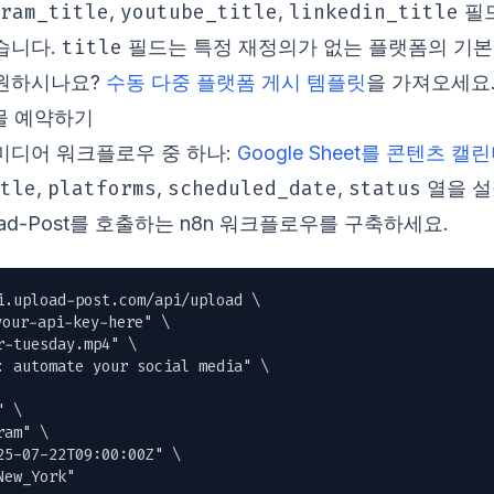
ram_title
youtube_title
linkedin_title
,
,
필
title
습니다.
필드는 특정 재정의가 없는 플랫폼의 기본
 원하시나요?
수동 다중 플랫폼 게시 템플릿
을 가져오세요
시물 예약하기
 미디어 워크플로우 중 하나:
Google Sheet를 콘텐츠 
tle
platforms
scheduled_date
status
,
,
,
열을 설
oad-Post를 호출하는 n8n 워크플로우를 구축하세요.
i.upload-post.com/api/upload \

ur-api-key-here" \

r-tuesday.mp4
" \

: automate your social media" \

 \

am" \

5-07-22T09:00:00Z" \

New_York"