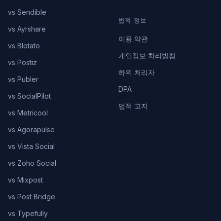
vs Sendible
법적 정보
vs Ayrshare
이용 약관
vs Blotato
개인정보 처리방침
vs Postiz
하위 처리자
vs Publer
DPA
vs SocialPilot
법적 고지
vs Metricool
vs Agorapulse
vs Vista Social
vs Zoho Social
vs Mixpost
vs Post Bridge
vs Typefully