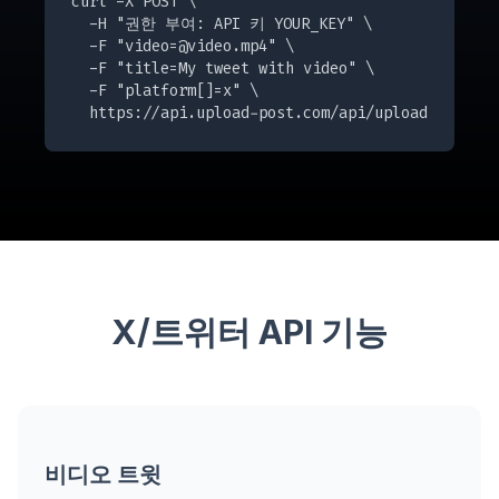
curl -X POST \

  -H "권한 부여: API 키 YOUR_KEY" \

  -F "
video=@video.mp4
" \

  -F "title=My tweet with video" \

  -F "platform[]=x" \

  https://api.upload-post.com/api/upload
X/트위터 API 기능
비디오 트윗