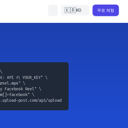
🇰🇷
KO
무료 체험
\

: API 키 YOUR_KEY" \

reel.mp4
" \

y Facebook Reel" \

m[]=facebook" \

.upload-post.com/api/upload