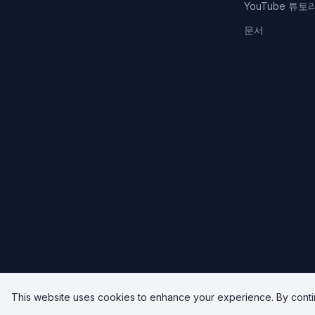
YouTube 튜토
문서
This website uses cookies to enhance your experience. By conti
© 2026 Upload-Post.com. All rights reserved.