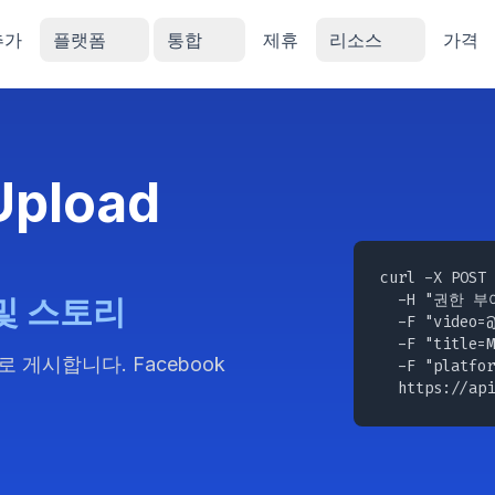
추가
플랫폼
통합
제휴
리소스
가격
Upload
curl -X POST 
  -H "권한 부여
 및 스토리
  -F "
video=@
  -F "title=M
 게시합니다. Facebook
  -F "platfor
  https://api