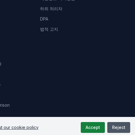
하위 처리자
DPA
법적 고지
e
l
l
e
rison
t our cookie policy
Accept
Reject
Status