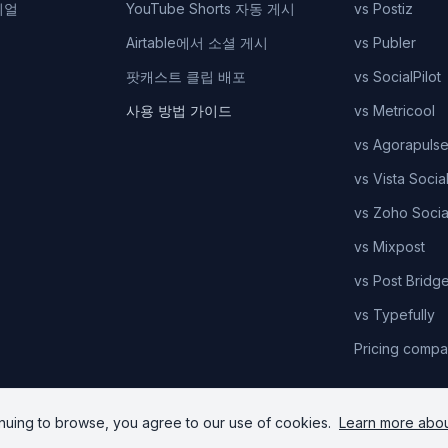
리얼
YouTube Shorts 자동 게시
vs Postiz
Airtable에서 소셜 게시
vs Publer
팟캐스트 클립 배포
vs SocialPilot
사용 방법 가이드
vs Metricool
vs Agorapuls
vs Vista Socia
vs Zoho Socia
vs Mixpost
vs Post Bridg
vs Typefully
Pricing compa
nuing to browse, you agree to our use of cookies.
Learn more abou