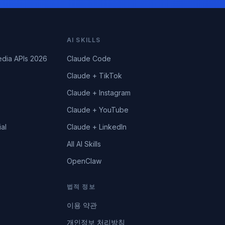
AI SKILLS
edia APIs 2026
Claude Code
Claude + TikTok
Claude + Instagram
Claude + YouTube
al
Claude + LinkedIn
All AI Skills
OpenClaw
법적 정보
이용 약관
개인정보 처리방침