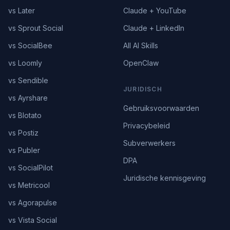
vs Later
Claude + YouTube
vs Sprout Social
Claude + LinkedIn
vs SocialBee
All AI Skills
vs Loomly
OpenClaw
vs Sendible
JURIDISCH
vs Ayrshare
Gebruiksvoorwaarden
vs Blotato
Privacybeleid
vs Postiz
Subverwerkers
vs Publer
DPA
vs SocialPilot
Juridische kennisgeving
vs Metricool
vs Agorapulse
vs Vista Social