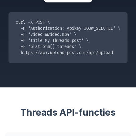
curl -X POST \

  -H "Authorization: Apikey JOUW_SLEUTEL" \

  -F "
video=@video.mp4
" \

  -F "title=My Threads post" \

  -F "platform[]=threads" \

  https://api.upload-post.com/api/upload
Threads API-functies