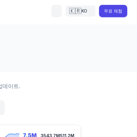
🇰🇷
KO
무료 체험
d
업데이트.
7.5M
3543.7M
511.2M