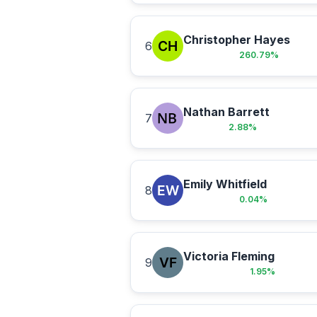
Christopher Hayes
6
260.79
%
Nathan Barrett
7
2.88
%
Emily Whitfield
8
0.04
%
Victoria Fleming
9
1.95
%