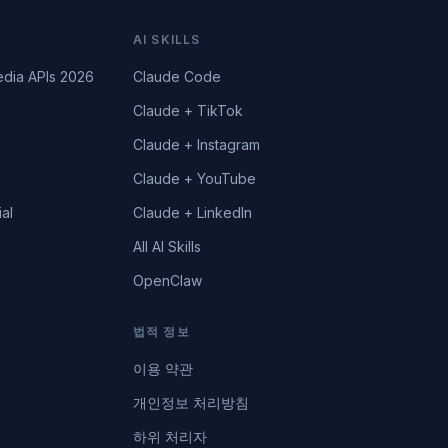
AI SKILLS
edia APIs 2026
Claude Code
Claude + TikTok
Claude + Instagram
Claude + YouTube
al
Claude + LinkedIn
All AI Skills
OpenClaw
법적 정보
이용 약관
개인정보 처리방침
하위 처리자