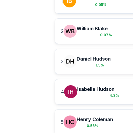
1
0.05
%
William Blake
2
0.07
%
Daniel Hudson
3
1.5
%
Isabella Hudson
4
4.3
%
Henry Coleman
5
0.56
%