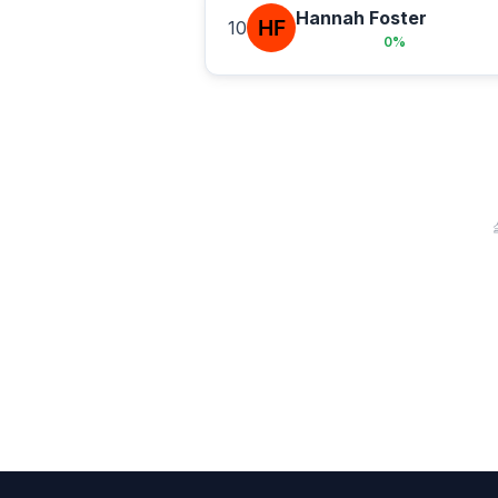
Hannah Foster
10
0
%