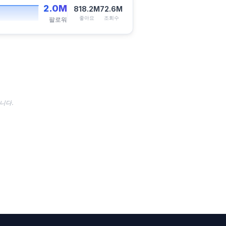
2.0M
818.2M
72.6M
좋아요
조회수
팔로워
니다.