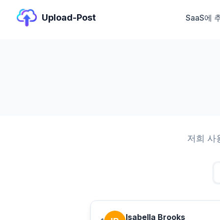
Upload-Post
SaaS에 
저희 사
Isabella Brooks