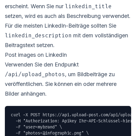
linkedin_title
erscheint. Wenn Sie nur
setzen, wird es auch als Beschreibung verwendet.
Für die meisten LinkedIn-Beiträge sollten Sie
linkedin_description
mit dem vollständigen
Beitragstext setzen.
Post images on LinkedIn
Verwenden Sie den Endpunkt
/api/upload_photos
, um Bildbeiträge zu
veröffentlichen. Sie können ein oder mehrere
Bilder anhängen.
curl -X POST https://api.upload-post.com/api/upload_
  -H "Authorization: Apikey Ihr-API-Schlüssel-hier" 
  -F "user=mybrand" \

  -F "
photos=@infographic.png
" \
