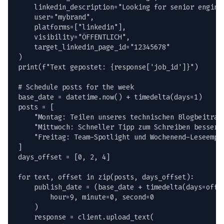
    linkedin_description="Looking for senior enginee
    user="mybrand",

    platforms=["linkedin"],

    visibility="ÖFFENTLICH",

    target_linkedin_page_id="12345678"

)

print(f"Text gepostet: {response['job_id']}")

# Schedule posts for the week

base_date = datetime.now() + timedelta(days=1)

posts = [

    "Montag: Teilen unseres technischen Blogbeitrags
    "Mittwoch: Schneller Tipp zum Schreiben besserer
    "Freitag: Team-Spotlight und Wochenend-Leseempfe
]

days_offset = [0, 2, 4]

for text, offset in zip(posts, days_offset):

    publish_date = (base_date + timedelta(days=offse
        hour=9, minute=0, second=0

    )

    response = client.upload_text(
