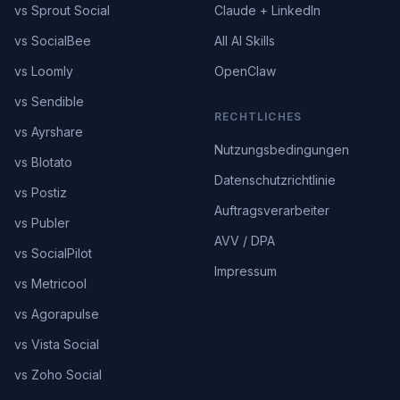
vs Sprout Social
Claude + LinkedIn
vs SocialBee
All AI Skills
vs Loomly
OpenClaw
vs Sendible
RECHTLICHES
vs Ayrshare
Nutzungsbedingungen
vs Blotato
Datenschutzrichtlinie
vs Postiz
Auftragsverarbeiter
vs Publer
AVV / DPA
vs SocialPilot
Impressum
vs Metricool
vs Agorapulse
vs Vista Social
vs Zoho Social