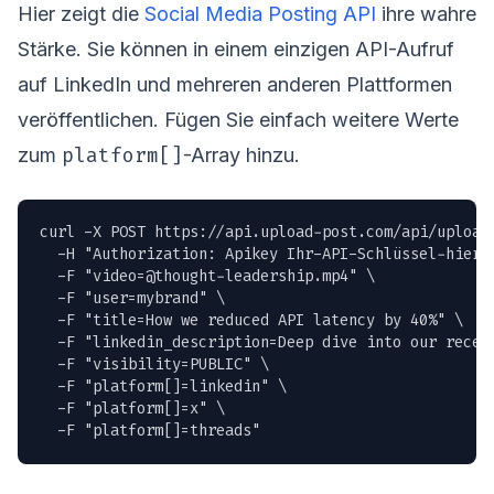
Hier zeigt die
Social Media Posting API
ihre wahre
Stärke. Sie können in einem einzigen API-Aufruf
auf LinkedIn und mehreren anderen Plattformen
veröffentlichen. Fügen Sie einfach weitere Werte
platform[]
zum
-Array hinzu.
curl -X POST https://api.upload-post.com/api/upload 
  -H "Authorization: Apikey Ihr-API-Schlüssel-hier" 
  -F "
video=@thought-leadership.mp4
" \

  -F "user=mybrand" \

  -F "title=How we reduced API latency by 40%" \

  -F "linkedin_description=Deep dive into our recen
  -F "visibility=PUBLIC" \

  -F "platform[]=linkedin" \

  -F "platform[]=x" \

  -F "platform[]=threads"