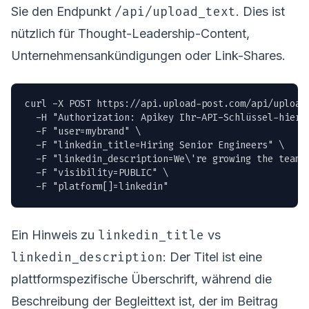
/api/upload_text
Sie den Endpunkt
. Dies ist
nützlich für Thought-Leadership-Content,
Unternehmensankündigungen oder Link-Shares.
curl -X POST https://api.upload-post.com/api/upload_
  -H "Authorization: Apikey Ihr-API-Schlüssel-hier" 
  -F "user=mybrand" \

  -F "linkedin_title=Hiring Senior Engineers" \

  -F "linkedin_description=We\'re growing the team.
  -F "visibility=PUBLIC" \

  -F "platform[]=linkedin"
linkedin_title
Ein Hinweis zu
vs
linkedin_description
: Der Titel ist eine
plattformspezifische Überschrift, während die
Beschreibung der Begleittext ist, der im Beitrag