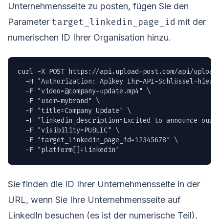
Unternehmensseite zu posten, fügen Sie den
target_linkedin_page_id
Parameter
mit der
numerischen ID Ihrer Organisation hinzu.
curl -X POST https://api.upload-post.com/api/upload 
  -H "Authorization: Apikey Ihr-API-Schlüssel-hier" 
  -F "
video=@company-update.mp4
" \

  -F "user=mybrand" \

  -F "title=Company Update" \

  -F "linkedin_description=Excited to announce our 
  -F "visibility=PUBLIC" \

  -F "target_linkedin_page_id=12345678" \

  -F "platform[]=linkedin"
Sie finden die ID Ihrer Unternehmensseite in der
URL, wenn Sie Ihre Unternehmensseite auf
LinkedIn besuchen (es ist der numerische Teil),