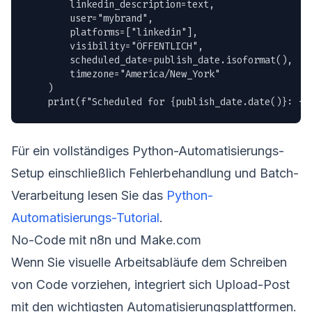
        linkedin_description=text,

        user="mybrand",

        platforms=["linkedin"],

        visibility="ÖFFENTLICH",

        scheduled_date=publish_date.isoformat(),

        timezone="America/New_York"

    )

    print(f"Scheduled for {publish_date.date()}: {r
Für ein vollständiges Python-Automatisierungs-
Setup einschließlich Fehlerbehandlung und Batch-
Verarbeitung lesen Sie das
Python-
Automatisierungs-Tutorial
.
No-Code mit n8n und Make.com
Wenn Sie visuelle Arbeitsabläufe dem Schreiben
von Code vorziehen, integriert sich Upload-Post
mit den wichtigsten Automatisierungsplattformen.