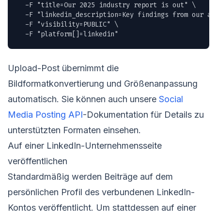
  -F "title=Our 2025 industry report is out" \

  -F "linkedin_description=Key findings from our an
  -F "visibility=PUBLIC" \

  -F "platform[]=linkedin"
Upload-Post übernimmt die
Bildformatkonvertierung und Größenanpassung
automatisch. Sie können auch unsere
Social
Media Posting API
-Dokumentation für Details zu
unterstützten Formaten einsehen.
Auf einer LinkedIn-Unternehmensseite
veröffentlichen
Standardmäßig werden Beiträge auf dem
persönlichen Profil des verbundenen LinkedIn-
Kontos veröffentlicht. Um stattdessen auf einer