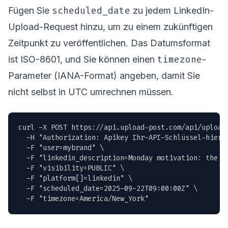
scheduled_date
Fügen Sie
zu jedem LinkedIn-
Upload-Request hinzu, um zu einem zukünftigen
Zeitpunkt zu veröffentlichen. Das Datumsformat
timezone
ist ISO-8601, und Sie können einen
-
Parameter (IANA-Format) angeben, damit Sie
nicht selbst in UTC umrechnen müssen.
curl -X POST https://api.upload-post.com/api/upload_
  -H "Authorization: Apikey Ihr-API-Schlüssel-hier" 
  -F "user=mybrand" \

  -F "linkedin_description=Monday motivation: the b
  -F "visibility=PUBLIC" \

  -F "platform[]=linkedin" \

  -F "scheduled_date=2025-09-22T09:00:00Z" \

  -F "timezone=America/New_York"