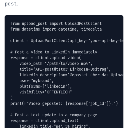
post
.
from upload_post import UploadPostClient

from datetime import datetime, timedelta

client = UploadPostClient(api_key="your-api-key-here
# Post a video to LinkedIn immediately

response = client.upload_video(

    video_path="/path/to/video.mp4",

    title="API-gestützter LinkedIn-Beitrag",

    linkedin_description="Gepostet über das Upload-P
    user="mybrand",

    platforms=["linkedin"],

    visibility="ÖFFENTLICH"

)

print(f"Video gepostet: {response['job_id']}.")

# Post a text update to a company page

response = client.upload_text(

    linkedin_title="We\'re hiring",
