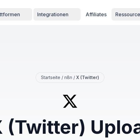
attformen
Integrationen
Affiliates
Ressourc
Startseite
/
n8n
/
X (Twitter)
 (Twitter) Uplo