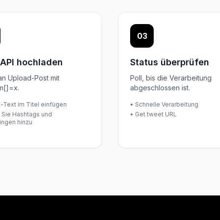
03
 API hochladen
Status überprüfen
n Upload-Post mit
Poll, bis die Verarbeitung
m[]=x.
abgeschlossen ist.
-Text im Titel einfügen
• Schnelle Verarbeitung
 Sie Hashtags und
• Get tweet URL
ngen hinzu