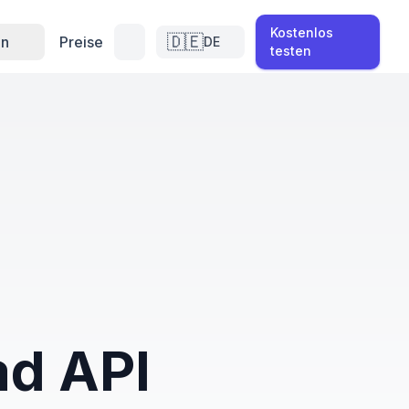
Kostenlos
🇩🇪
en
Preise
DE
testen
ad API