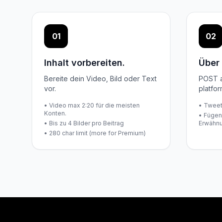
01
02
Inhalt vorbereiten.
Über
Bereite dein Video, Bild oder Text
POST a
vor.
platfor
• Video max 2:20 für die meisten
• Tweet
Konten.
• Fügen
• Bis zu 4 Bilder pro Beitrag
Erwähnu
• 280 char limit (more for Premium)