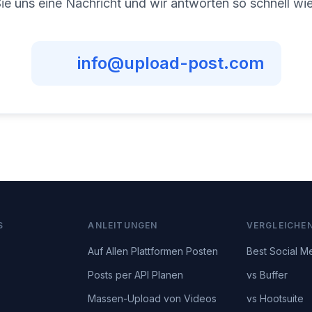
e uns eine Nachricht und wir antworten so schnell wi
info@upload-post.com
S
ANLEITUNGEN
VERGLEICHE
Auf Allen Plattformen Posten
Best Social M
Posts per API Planen
vs Buffer
Massen-Upload von Videos
vs Hootsuite