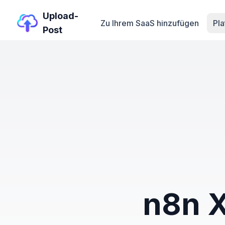
Upload-
Zu Ihrem SaaS hinzufügen
Pl
Post
n8n X