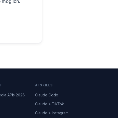
e möglich.
N
AI SKILLS
edia APIs 2026
Claude Code
Claude + TikTok
Claude + Instagram