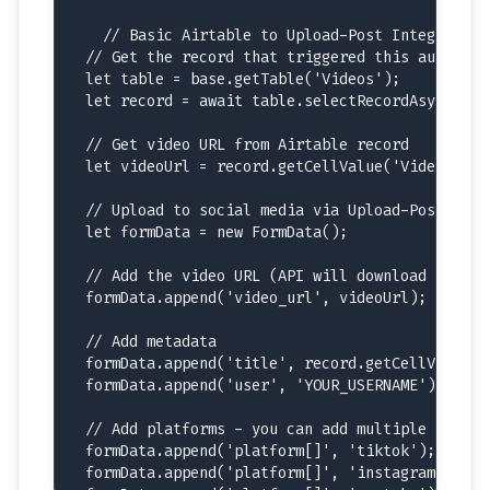
// Basic Airtable to Upload-Post Integration

// Get the record that triggered this automatio
let table = base.getTable('Videos');

let record = await table.selectRecordAsync(inp
// Get video URL from Airtable record

let videoUrl = record.getCellValue('Video-URL.'
// Upload to social media via Upload-Post

let formData = new FormData();

// Add the video URL (API will download it auto
formData.append('video_url', videoUrl);

// Add metadata

formData.append('title', record.getCellValue('T
formData.append('user', 'YOUR_USERNAME');

// Add platforms - you can add multiple platfor
formData.append('platform[]', 'tiktok');

formData.append('platform[]', 'instagram');
