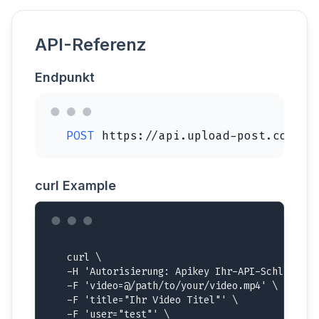
API-Referenz
Endpunkt
POST
https://api.upload-post.com/ap
curl Example
curl \

  -H 'Autorisierung: Apikey Ihr-API-Schlüssel-h
  -F 'video=@/path/to/your/video.mp4' \

  -F 'title="Ihr Video Titel"' \

  -F 'user="test"' \
