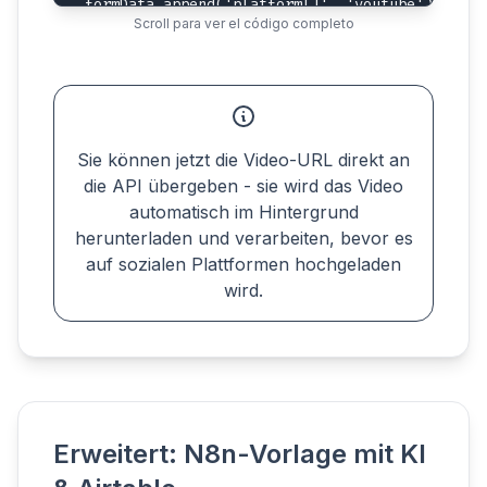
formData.append('platform[]', 'youtube');

Scroll para ver el código completo
formData.append('platform[]', 'facebook');

formData.append('platform[]', 'linkedin');

// Send to Upload-Post API

let result = await fetch('https://api.upload-p
  method: 'POST',

  headers: { 'Authorization': 'Apikey YOUR_API_
Sie können jetzt die Video-URL direkt an
  body: formData

die API übergeben - sie wird das Video
});

automatisch im Hintergrund
herunterladen und verarbeiten, bevor es
// Update the record with result

auf sozialen Plattformen hochgeladen
let uploadResult = await result.json();

await table.updateRecordAsync(record, {

wird.
  'Status': uploadResult.success ? 'Uploaded' 
});
Erweitert: N8n-Vorlage mit KI