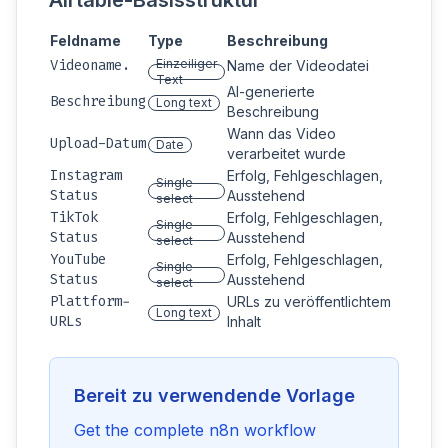
Airtable-Basisstruktur
Feldname
Type
Beschreibung
Videoname.
Einzeiliger
Name der Videodatei
Text
AI-generierte
Beschreibung
Long text
Beschreibung
Wann das Video
Upload-Datum
Date
verarbeitet wurde
Instagram
Erfolg, Fehlgeschlagen,
Single
Status
Ausstehend
select
TikTok
Erfolg, Fehlgeschlagen,
Single
Status
Ausstehend
select
YouTube
Erfolg, Fehlgeschlagen,
Single
Status
Ausstehend
select
Plattform-
URLs zu veröffentlichtem
Long text
URLs
Inhalt
Bereit zu verwendende Vorlage
Get the complete n8n workflow