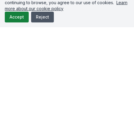
continuing to browse, you agree to our use of cookies.
Learn
more about our cookie policy
Accept
Reject
Upload-Post.com
Teilen Sie Ihre Videos nahtlos
auf mehreren Plattformen
SCHNELLLINKS
ANLEITUNGEN
Startseite
Auf Allen Plattformen Posten
Pricing
Posts per API Planen