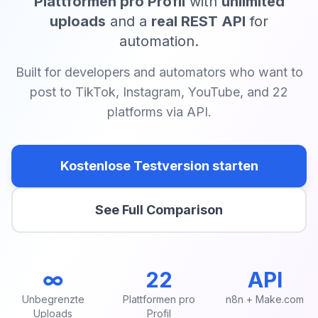
Plattformen pro Profil
with
unlimited
uploads
and a
real REST API
for
automation.
Built for developers and automators who want to
post to TikTok, Instagram, YouTube, and 22
platforms via API.
Kostenlose Testversion starten
See Full Comparison
∞
22
API
Unbegrenzte
Plattformen pro
n8n + Make.com
Uploads
Profil