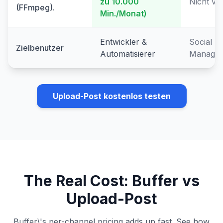
zu 10.000
Nicht ve
(FFmpeg).
Min./Monat)
Entwickler &
Social M
Zielbenutzer
Automatisierer
Manager
Upload-Post kostenlos testen
The Real Cost: Buffer vs
Upload-Post
Buffer\'s per-channel pricing adds up fast. See how