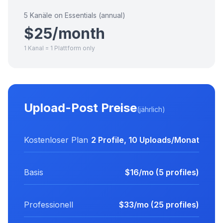
5 Kanäle on Essentials (annual)
$25/month
1 Kanal = 1 Plattform only
Upload-Post Preise
(jährlich)
Kostenloser Plan
2 Profile, 10 Uploads/Monat
Basis
$16/mo (5 profiles)
Professionell
$33/mo (25 profiles)