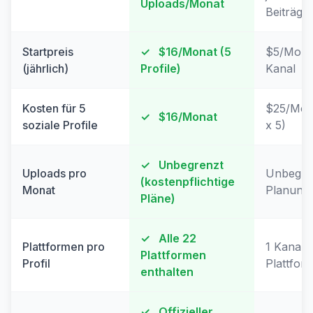
Uploads/Monat
Beiträge
Startpreis
✓
$16/Monat (5
$5/Mona
(jährlich)
Profile)
Kanal
Kosten für 5
$25/Mon
✓
$16/Monat
soziale Profile
x 5)
✓
Unbegrenzt
Uploads pro
Unbegre
(kostenpflichtige
Monat
Planung
Pläne)
✓
Alle 22
Plattformen pro
1 Kanal =
Plattformen
Profil
Plattfor
enthalten
✓
Offizieller