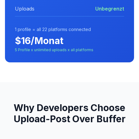
Uploads
Unbegrenzt
1 profile = all 22 platforms connected
$16/Monat
5 Profile x unlimited uploads x all platforms
Why Developers Choose
Upload-Post Over Buffer