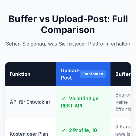
Buffer vs Upload-Post: Full
Comparison
Sehen Sie genau, was Sie mit jeder Plattform erhalten
Upload-
Funktion
Buffer
Empfohlen
Post
Begrenzt
✓
Vollständige
API für Entwickler
Keine
REST API
öffentlic
3 Kanäle
✓
2 Profile, 10
Kostenloser Plan
jeweils 1