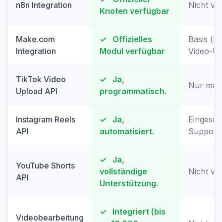
n8n Integration
Nicht ve
Knoten verfügbar
Make.com
✓
Offizielles
Basis (ke
Integration
Modul verfügbar
Video-Up
TikTok Video
✓
Ja,
Nur man
Upload API
programmatisch.
Instagram Reels
✓
Ja,
Eingesch
API
automatisiert.
Support
✓
Ja,
YouTube Shorts
vollständige
Nicht ve
API
Unterstützung.
✓
Integriert (bis
Videobearbeitung