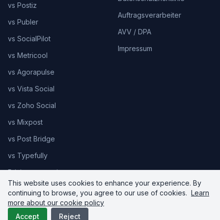
vs Postiz
Auftragsverarbeiter
vs Publer
AVV / DPA
vs SocialPilot
Impressum
vs Metricool
vs Agorapulse
vs Vista Social
vs Zoho Social
vs Mixpost
vs Post Bridge
vs Typefully
Pricing comparison
This website uses cookies to enhance your experience. By
continuing to browse, you agree to our use of cookies.
Learn
more about our cookie policy
© 2026 Upload-Post.com. Alle Rechte vorbehalten.
Accept
Reject
Status