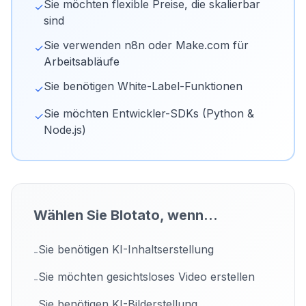
Sie möchten flexible Preise, die skalierbar
✓
sind
Sie verwenden n8n oder Make.com für
✓
Arbeitsabläufe
Sie benötigen White-Label-Funktionen
✓
Sie möchten Entwickler-SDKs (Python &
✓
Node.js)
Wählen Sie Blotato, wenn...
Sie benötigen KI-Inhaltserstellung
-
Sie möchten gesichtsloses Video erstellen
-
Sie benötigen KI-Bilderstellung