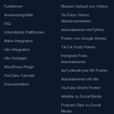
Funktionen
Massen-Upload von Videos
Anwendungsfälle
YouTube Videos
Wiederverwerten
FAQ
Automatisieren mit Python
Unterstützte Plattformen
Posten von Google Sheets
Make-Integration
TikTok Posts Planen
n8n-Integration
Instagram Posts
n8n-Vorlagen
Automatisieren
WordPress Plugin
Auf LinkedIn per API Posten
YouTube-Tutorials
Automatisieren mit n8n
Dokumentation
YouTube Shorts Posten
Airtable zu Social Media
Podcast-Clips zu Social
Media