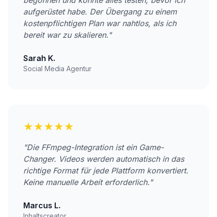
begonnen und konnte alles testen, bevor ich
aufgerüstet habe. Der Übergang zu einem
kostenpflichtigen Plan war nahtlos, als ich
bereit war zu skalieren."
Sarah K.
Social Media Agentur
★★★★★
"Die FFmpeg-Integration ist ein Game-
Changer. Videos werden automatisch in das
richtige Format für jede Plattform konvertiert.
Keine manuelle Arbeit erforderlich."
Marcus L.
Inhaltscreator