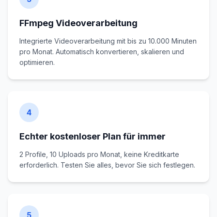
FFmpeg Videoverarbeitung
Integrierte Videoverarbeitung mit bis zu 10.000 Minuten
pro Monat. Automatisch konvertieren, skalieren und
optimieren.
4
Echter kostenloser Plan für immer
2 Profile, 10 Uploads pro Monat, keine Kreditkarte
erforderlich. Testen Sie alles, bevor Sie sich festlegen.
5