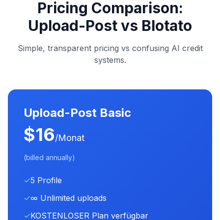
Pricing Comparison:
Upload-Post vs Blotato
Simple, transparent pricing vs confusing AI credit
systems.
Upload-Post Basic
$16
/Monat
(billed annually)
✓
5 Profile
✓
∞ Unlimited uploads
✓
KOSTENLOSER Plan verfügbar