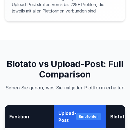
Upload-Post skaliert von 5 bis 225+ Profilen, die
jeweils mit allen Plattformen verbunden sind.
Blotato vs Upload-Post: Full
Comparison
Sehen Sie genau, was Sie mit jeder Plattform erhalten
Upload-
Funktion
Blotato
Empfohlen
Post