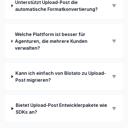
Unterstützt Upload-Post die
▼
automatische Formatkonvertierung?
Welche Plattform ist besser für
Agenturen, die mehrere Kunden
▼
verwalten?
Kann ich einfach von Blotato zu Upload-
▼
Post migrieren?
Bietet Upload-Post Entwicklerpakete wie
▼
SDKs an?