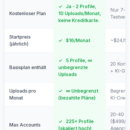
✓
Ja - 2 Profile,
Nur 7-tä
Kostenloser Plan
10 Uploads/Monat,
Testvers
keine Kreditkarte.
Startpreis
✓
$16/Monat
~$24/Mo
(jährlich)
✓
5 Profile, ∞
20 Kont
Basisplan enthält
unbegrenzte
+ KI-Gu
Uploads
Uploads pro
✓
∞ Unbegrenzt
Begrenzt
Monat
(bezahlte Pläne)
KI-Credit
20-40
✓
225+ Profile
($499/M
Max Accounts
(skaliert hoch)
Agency 