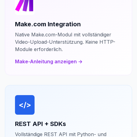
Make.com Integration
Native Make.com-Modul mit vollständiger
Video-Upload-Unterstützung. Keine HTTP-
Module erforderlich.
Make-Anleitung anzeigen →
</>
REST API + SDKs
Vollständige REST API mit Python- und