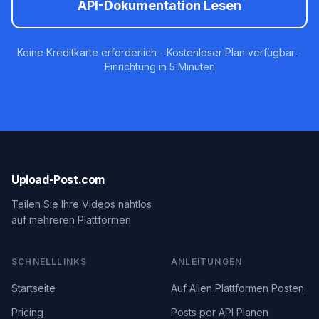
API-Dokumentation Lesen
Keine Kreditkarte erforderlich - Kostenloser Plan verfügbar -
Einrichtung in 5 Minuten
Upload-Post.com
Teilen Sie Ihre Videos nahtlos
auf mehreren Plattformen
SCHNELLLINKS
ANLEITUNGEN
Startseite
Auf Allen Plattformen Posten
Pricing
Posts per API Planen