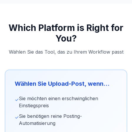
Which Platform is Right for
You?
Wählen Sie das Tool, das zu Ihrem Workflow passt
Wählen Sie Upload-Post, wenn...
Sie möchten einen erschwinglichen
✓
Einstiegspreis
Sie benötigen reine Posting-
✓
Automatisierung