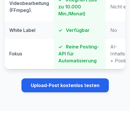
Videobearbeitung
zu 10.000
Nicht en
(FFmpeg).
Min./Monat)
White Label
✓
Verfügbar
No
✓
Reine Posting-
AI-
Fokus
API für
Inhaltser
Automatisierung
+ Postin
Upload-Post kostenlos testen