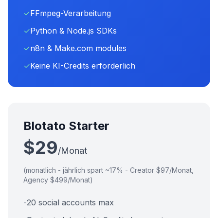
✓
FFmpeg-Verarbeitung
✓
Python & Node.js SDKs
✓
n8n & Make.com modules
✓
Keine KI-Credits erforderlich
Blotato Starter
$29
/Monat
(monatlich - jährlich spart ~17% - Creator $97/Monat,
Agency $499/Monat)
-
20 social accounts max