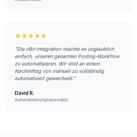
★★★★★
"Die n8n-Integration machte es unglaublich
einfach, unseren gesamten Posting-Workflow
zu automatisieren. Wir sind an einem
Nachmittag von manuell zu vollständig
automatisiert gewechselt."
David R.
Automatisierungsspezialist