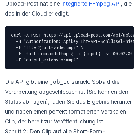
Upload-Post hat eine
integrierte FFmpeg API
, die
das in der Cloud erledigt:
curl -X POST https://api.upload-post.com/api/uploadp
  -H "Authorization: Apikey Ihr-API-Schlüssel-hier" 
  -F "
file=@full-video.mp4
" \

  -F 'full_command=ffmpeg -i {input} -ss 00:02:00 -
  -F "output_extension=mp4"
job_id
Die API gibt eine
zurück. Sobald die
Verarbeitung abgeschlossen ist (Sie können den
Status abfragen), laden Sie das Ergebnis herunter
und haben einen perfekt formatierten vertikalen
Clip, der bereit zur Veröffentlichung ist.
Schritt 2: Den Clip auf alle Short-Form-