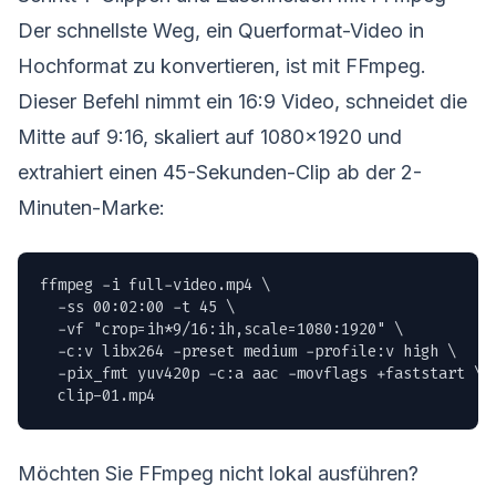
Der schnellste Weg, ein Querformat-Video in
Hochformat zu konvertieren, ist mit FFmpeg.
Dieser Befehl nimmt ein 16:9 Video, schneidet die
Mitte auf 9:16, skaliert auf 1080x1920 und
extrahiert einen 45-Sekunden-Clip ab der 2-
Minuten-Marke:
ffmpeg -i full-video.mp4 \

  -ss 00:02:00 -t 45 \

  -vf "crop=ih*9/16:ih,scale=1080:1920" \

  -c:v libx264 -preset medium -profile:v high \

  -pix_fmt yuv420p -c:a aac -movflags +faststart \

  clip-01.mp4
Möchten Sie FFmpeg nicht lokal ausführen?