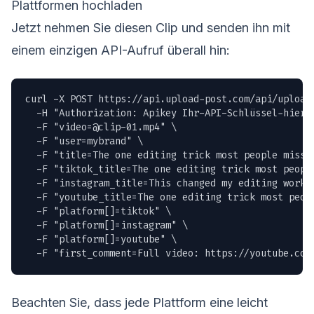
Plattformen hochladen
Jetzt nehmen Sie diesen Clip und senden ihn mit
einem einzigen API-Aufruf überall hin:
curl -X POST https://api.upload-post.com/api/upload 
  -H "Authorization: Apikey Ihr-API-Schlüssel-hier" 
  -F "
video=@clip-01.mp4
" \

  -F "user=mybrand" \

  -F "title=The one editing trick most people miss" 
  -F "tiktok_title=The one editing trick most people
  -F "instagram_title=This changed my editing workfl
  -F "youtube_title=The one editing trick most peopl
  -F "platform[]=tiktok" \

  -F "platform[]=instagram" \

  -F "platform[]=youtube" \

  -F "first_comment=Full video: https://youtube.com
Beachten Sie, dass jede Plattform eine leicht