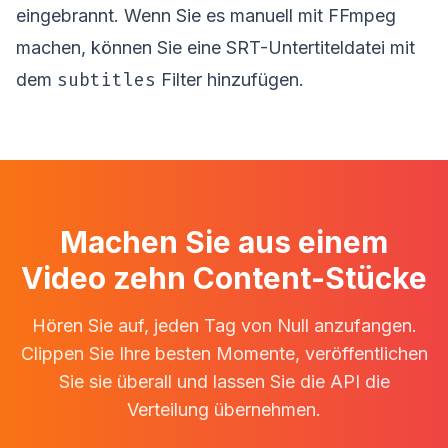
eingebrannt. Wenn Sie es manuell mit FFmpeg
machen, können Sie eine SRT-Untertiteldatei mit
subtitles
dem
Filter hinzufügen.
Machen Sie aus einem
Video zehn Content-Stücke
Hören Sie auf, jeden Tag von Null anzufangen.
Clippen Sie Ihre besten Momente, veröffentlichen
Sie sie überall und lassen Sie die API die
Verteilung übernehmen.