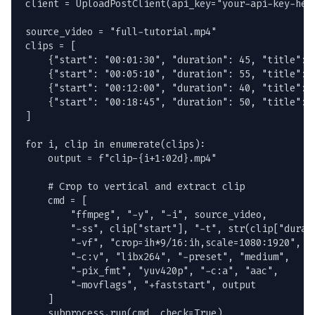
client = UploadPostClient(api_key="your-api-key-here
source_video = "full-tutorial.mp4"

clips = [

    {"start": "00:01:30", "duration": 45, "title": "
    {"start": "00:05:10", "duration": 55, "title": "
    {"start": "00:12:00", "duration": 40, "title": "
    {"start": "00:18:45", "duration": 50, "title": "
]

for i, clip in enumerate(clips):

    output = f"clip-{i+1:02d}.mp4"

    # Crop to vertical and extract clip

    cmd = [

        "ffmpeg", "-y", "-i", source_video,

        "-ss", clip["start"], "-t", str(clip["durati
        "-vf", "crop=ih*9/16:ih,scale=1080:1920",

        "-c:v", "libx264", "-preset", "medium",

        "-pix_fmt", "yuv420p", "-c:a", "aac",

        "-movflags", "+faststart", output

    ]

    subprocess.run(cmd, check=True)
