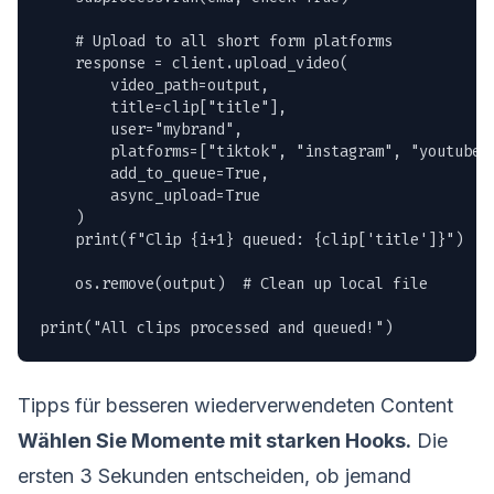
    # Upload to all short form platforms

    response = client.upload_video(

        video_path=output,

        title=clip["title"],

        user="mybrand",

        platforms=["tiktok", "instagram", "youtube"]
        add_to_queue=True,

        async_upload=True

    )

    print(f"Clip {i+1} queued: {clip['title']}")

    os.remove(output)  # Clean up local file

print("All clips processed and queued!")
Tipps für besseren wiederverwendeten Content
Wählen Sie Momente mit starken Hooks.
Die
ersten 3 Sekunden entscheiden, ob jemand