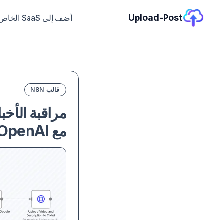
Upload-Post
أضف إلى SaaS الخاص بك
قالب N8N
مراقبة الأخب
مع OpenAI وUpload-Post