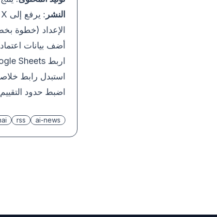
النشر
: يرفع إلى X وThreads وLinkedIn عبر Upload-Post.
الإعداد (خطوة بخط
أضف بيانات اعتماد OpenAI وUpload-Post
اربط Google Sheets للتسجيل.
استبدل رابط خلاصة SS
اضبط حدود التقييم 
ai
rss
ai-news