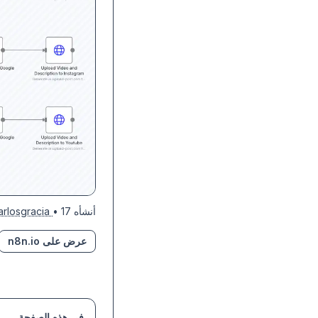
أنشأه
• 17 أكتوبر 2025
arlosgracia
عرض على n8n.io
في هذه الصفحة