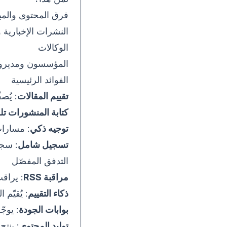
فرق المحتوى والم
النشرات الإخبارية و
الوكالات
المؤسسون ومديرو 
الفوائد الرئيسية
تقييم المقالات
: يُص
كتابة المنشورات تلقا
توجيه ذكي
: مسارات
تسجيل شامل
: سجل من
التدفق المفصّل
مراقبة RSS
: يراق
ذكاء التقييم
: يُقيّم 
بوابات الجودة
: يوج
توليد المحتوى
: ينت