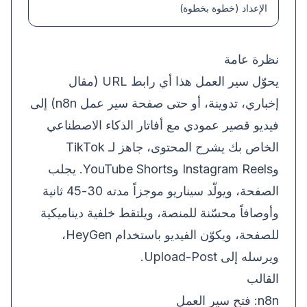
الإعداد (خطوة بخطوة)
نظرة عامة
يحوّل سير العمل هذا أي رابط URL (مقال
إخباري، تدوينة، أو حتى صفحة سير عمل n8n) إلى
فيديو قصير عمودي مع أفاتار الذكاء الاصطناعي
الخاص بك يشرح المحتوى، جاهز لـ TikTok
وInstagram Reels وYouTube Shorts. يجلب
الصفحة، ويولّد سيناريو موجزاً مدته 30-45 ثانية
وأوصافاً محسّنة للمنصة، ويلتقط خلفية ديناميكية
للصفحة، ويكوّن الفيديو باستخدام HeyGen،
ويرسله إلى Upload-Post.
القالب
n8n:
فتح سير العمل