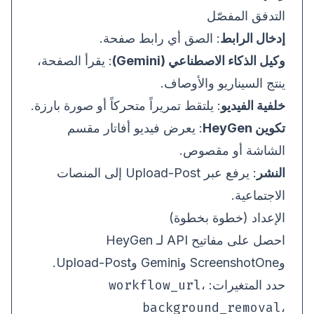
التدفق المفصّل
إدخال الرابط
: الصق أي رابط صفحة.
وكيل الذكاء الاصطناعي (Gemini)
: يقرأ الصفحة،
ينتج السيناريو والأوصاف.
خلفية الفيديو
: يلتقط تمريراً متحركاً أو صورة بارزة.
تكوين HeyGen
: يعرض فيديو أفاتار مقسم
الشاشة أو مقصوص.
النشر
: يرفع عبر Upload-Post إلى المنصات
الاجتماعية.
الإعداد (خطوة بخطوة)
احصل على مفاتيح API لـ HeyGen
وScreenshotOne وGemini وUpload-Post.
workflow_url
حدد المتغيرات:
،
background_removal
،