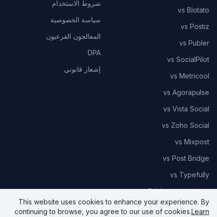
شروط الاستخدام
vs Blotato
سياسة الخصوصية
vs Postiz
المعالجون الفرعيون
vs Publer
DPA
vs SocialPilot
إشعار قانوني
vs Metricool
vs Agorapulse
vs Vista Social
vs Zoho Social
vs Mixpost
vs Post Bridge
vs Typefully
Pricing comparison
This website uses cookies to enhance your experience. By
continuing to browse, you agree to our use of cookies.
Learn