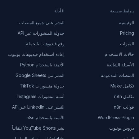
روابط سريعة
الأدلة
الرئيسية
النشر على جميع المنصات
Pricing
جدولة المنشورات عبر API
الميزات
رفع فيديوهات بالجملة
حالات الاستخدام
إعادة استخدام فيديوهات يوتيوب
الأسئلة الشائعة
الأتمتة باستخدام Python
المنصات المدعومة
النشر من Google Sheets
تكامل Make
جدولة منشورات TikTok
تكامل n8n
أتمتة منشورات Instagram
قوالب n8n
النشر على LinkedIn عبر API
WordPress Plugin
الأتمتة باستخدام n8n
دروس يوتيوب
نشر YouTube Shorts تلقائياً
التوثيق
Airtable إلى وسائل التواصل