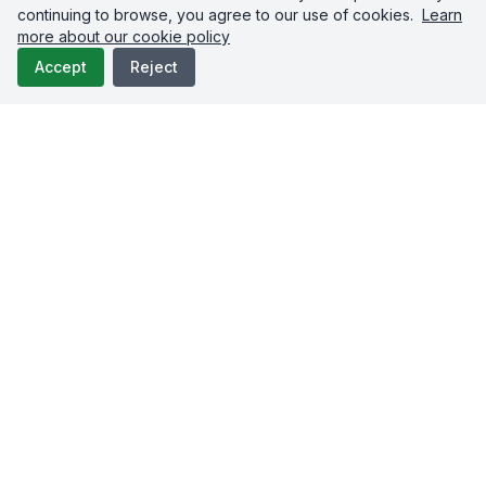
Titeln, Tags und Playlists.
continuing to browse, you agree to our use of cookies.
Learn
more about our cookie policy
Videos
Shorts
Accept
Reject
LinkedIn
Poste Videos, Bilder, Artikel und PDF-Dokumente auf
LinkedIn-Profilen und -Seiten.
Videos
Fotos
Text
Dokumente
Facebook