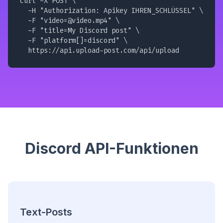
curl -X POST \

  -H "Authorization: Apikey IHREN_SCHLÜSSEL" \

  -F "
video=@video.mp4
" \

  -F "title=My Discord post" \

  -F "platform[]=discord" \

  https://api.upload-post.com/api/upload
Discord API-Funktionen
Text-Posts