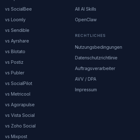
vs SocialBee
All AI Skills
vs Loomly
OpenClaw
vs Sendible
RECHTLICHES
vs Ayrshare
Nutzungsbedingungen
vs Blotato
Datenschutzrichtlinie
vs Postiz
Auftragsverarbeiter
vs Publer
AVV / DPA
vs SocialPilot
Impressum
vs Metricool
vs Agorapulse
vs Vista Social
vs Zoho Social
vs Mixpost