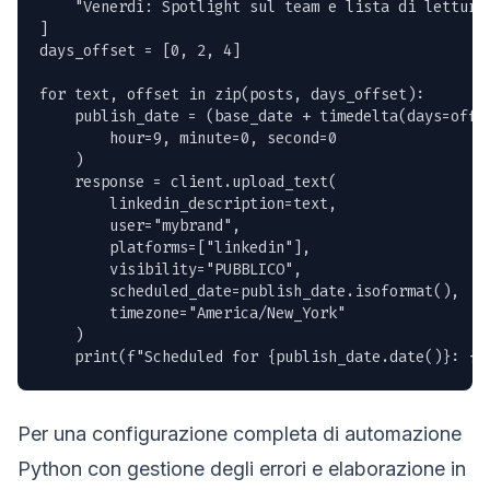
    "Venerdì: Spotlight sul team e lista di lettura 
]

days_offset = [0, 2, 4]

for text, offset in zip(posts, days_offset):

    publish_date = (base_date + timedelta(days=offse
        hour=9, minute=0, second=0

    )

    response = client.upload_text(

        linkedin_description=text,

        user="mybrand",

        platforms=["linkedin"],

        visibility="PUBBLICO",

        scheduled_date=publish_date.isoformat(),

        timezone="America/New_York"

    )

    print(f"Scheduled for {publish_date.date()}: {r
Per una configurazione completa di automazione
Python con gestione degli errori e elaborazione in