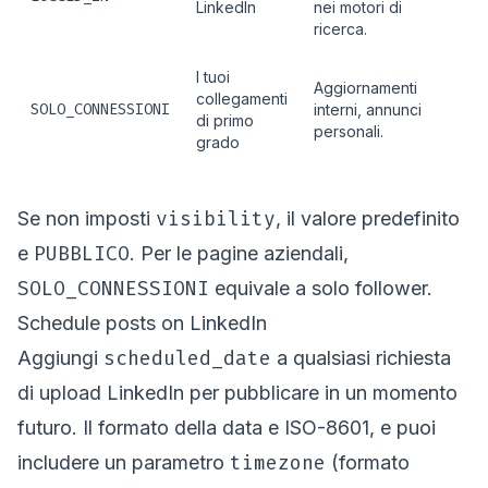
LinkedIn
nei motori di
ricerca.
I tuoi
Aggiornamenti
collegamenti
SOLO_CONNESSIONI
interni, annunci
di primo
personali.
grado
visibility
Se non imposti
, il valore predefinito
PUBBLICO
e
. Per le pagine aziendali,
SOLO_CONNESSIONI
equivale a solo follower.
Schedule posts on LinkedIn
scheduled_date
Aggiungi
a qualsiasi richiesta
di upload LinkedIn per pubblicare in un momento
futuro. Il formato della data e ISO-8601, e puoi
timezone
includere un parametro
(formato