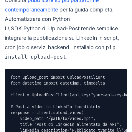
Consulta
pubblicare su piu piattaforme
contemporaneamente
per la guida completa.
Automatizzare con Python
L\'SDK Python di Upload-Post rende semplice
integrare la pubblicazione su LinkedIn in script,
pip
cron job o servizi backend. Installalo con
install upload-post
.
from upload_post import UploadPostClient

from datetime import datetime, timedelta

client = UploadPostClient(api_key="your-api-key-here
# Post a video to LinkedIn immediately

response = client.upload_video(

    video_path="/path/to/video.mp4",

    title="Post di LinkedIn alimentato da API",

    linkedin_description="Pubblicato tramite l\'SDK 