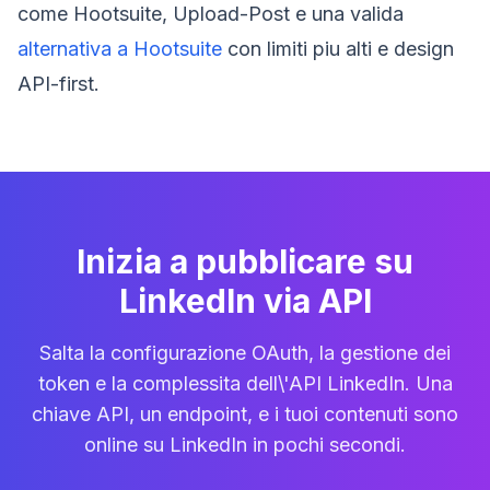
come Hootsuite, Upload-Post e una valida
alternativa a Hootsuite
con limiti piu alti e design
API-first.
Inizia a pubblicare su
LinkedIn via API
Salta la configurazione OAuth, la gestione dei
token e la complessita dell\'API LinkedIn. Una
chiave API, un endpoint, e i tuoi contenuti sono
online su LinkedIn in pochi secondi.