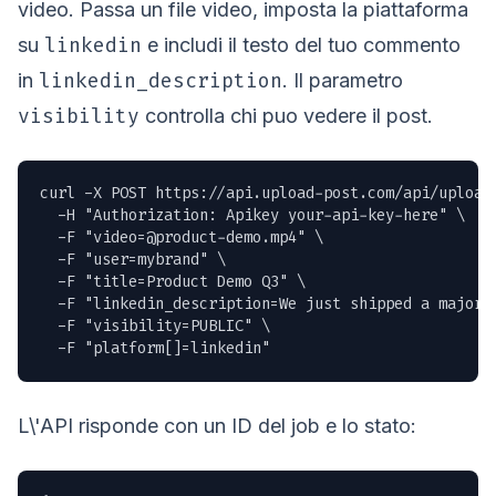
video. Passa un file video, imposta la piattaforma
linkedin
su
e includi il testo del tuo commento
linkedin_description
in
. Il parametro
visibility
controlla chi puo vedere il post.
curl -X POST https://api.upload-post.com/api/upload 
  -H "Authorization: Apikey your-api-key-here" \

  -F "
video=@product-demo.mp4
" \

  -F "user=mybrand" \

  -F "title=Product Demo Q3" \

  -F "linkedin_description=We just shipped a major 
  -F "visibility=PUBLIC" \

  -F "platform[]=linkedin"
L\'API risponde con un ID del job e lo stato: