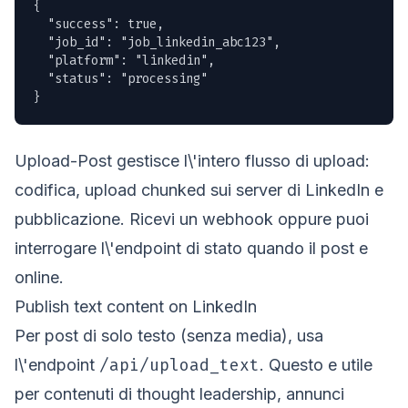
{

  "success": true,

  "job_id": "job_linkedin_abc123",

  "platform": "linkedin",

  "status": "processing"

}
Upload-Post gestisce l\'intero flusso di upload:
codifica, upload chunked sui server di LinkedIn e
pubblicazione. Ricevi un webhook oppure puoi
interrogare l\'endpoint di stato quando il post e
online.
Publish text content on LinkedIn
Per post di solo testo (senza media), usa
/api/upload_text
l\'endpoint
. Questo e utile
per contenuti di thought leadership, annunci