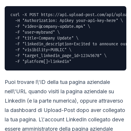
curl -X POST https://api.upload-post.com/api/upload 
  -H "Authorization: Apikey your-api-key-here" \

  -F "
video=@company-update.mp4
" \

  -F "user=mybrand" \

  -F "title=Company Update" \

  -F "linkedin_description=Excited to announce our 
  -F "visibility=PUBLIC" \

  -F "target_linkedin_page_id=12345678" \

  -F "platform[]=linkedin"
Puoi trovare l\'ID della tua pagina aziendale
nell\'URL quando visiti la pagina aziendale su
LinkedIn (e la parte numerica), oppure attraverso
la dashboard di Upload-Post dopo aver collegato
la tua pagina. L\'account LinkedIn collegato deve
essere amministratore della pagina aziendale