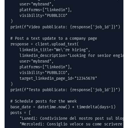
    user="mybrand",

    platforms=["linkedin"],

    visibility="PUBBLICO"

)

print(f"Video pubblicato: {response['job_id']}")

# Post a text update to a company page

response = client.upload_text(

    linkedin_title="We\'re hiring",

    linkedin_description="Looking for senior enginee
    user="mybrand",

    platforms=["linkedin"],

    visibility="PUBBLICO",

    target_linkedin_page_id="12345678"

)

print(f"Testo pubblicato: {response['job_id']}")

# Schedule posts for the week

base_date = datetime.now() + timedelta(days=1)

posts = [

    "Lunedì: Condivisione del nostro post sul blog d
    "Mercoledì: Consiglio veloce su come scrivere po