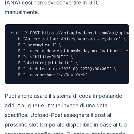
IANA) cosi non devi convertire in UTC
manualmente.
curl -X POST https://api.upload-post.com/api/upload_
  -H "Authorization: Apikey your-api-key-here" \

  -F "user=mybrand" \

  -F "linkedin_description=Monday motivation: the b
  -F "visibility=PUBLIC" \

  -F "platform[]=linkedin" \

  -F "scheduled_date=2025-09-22T09:00:00Z" \

  -F "timezone=America/New_York"
Puoi anche usare il sistema di coda impostando
add_to_queue=true
invece di una data
specifica. Upload-Post assegnera il post al
prossimo slot temporale disponibile in base al tuo