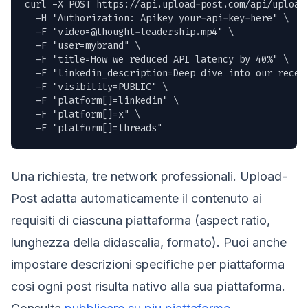
curl -X POST https://api.upload-post.com/api/upload 
  -H "Authorization: Apikey your-api-key-here" \

  -F "
video=@thought-leadership.mp4
" \

  -F "user=mybrand" \

  -F "title=How we reduced API latency by 40%" \

  -F "linkedin_description=Deep dive into our recen
  -F "visibility=PUBLIC" \

  -F "platform[]=linkedin" \

  -F "platform[]=x" \

  -F "platform[]=threads"
Una richiesta, tre network professionali. Upload-
Post adatta automaticamente il contenuto ai
requisiti di ciascuna piattaforma (aspect ratio,
lunghezza della didascalia, formato). Puoi anche
impostare descrizioni specifiche per piattaforma
cosi ogni post risulta nativo alla sua piattaforma.