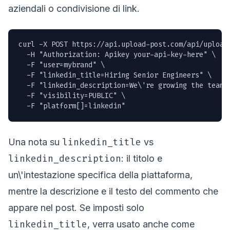
aziendali o condivisione di link.
curl -X POST https://api.upload-post.com/api/upload_
  -H "Authorization: Apikey your-api-key-here" \

  -F "user=mybrand" \

  -F "linkedin_title=Hiring Senior Engineers" \

  -F "linkedin_description=We\'re growing the team.
  -F "visibility=PUBLIC" \

  -F "platform[]=linkedin"
linkedin_title
Una nota su
vs
linkedin_description
: il titolo e
un\'intestazione specifica della piattaforma,
mentre la descrizione e il testo del commento che
appare nel post. Se imposti solo
linkedin_title
, verra usato anche come