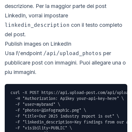
descrizione. Per la maggior parte dei post
LinkedIn, vorrai impostare
linkedin_description
con il testo completo
del post.
Publish images on LinkedIn
/api/upload_photos
Usa l\'endpoint
per
pubblicare post con immagini. Puoi allegare una o
piu immagini.
curl -X POST https://api.upload-post.com/api/upload_
  -H "Authorization: Apikey your-api-key-here" \

  -F "user=mybrand" \

  -F "
photos=@infographic.png
" \

  -F "title=Our 2025 industry report is out" \

  -F "linkedin_description=Key findings from our an
  -F "visibility=PUBLIC" \
