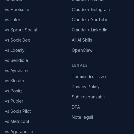
vs Hootsuite
Claude + Instagram
vs Later
Claude + YouTube
vs Sprout Social
Claude + LinkedIn
vs SocialBee
All AI Skills
vs Loomly
OpenClaw
vs Sendible
LEGALE
vs Ayrshare
Termini di utilizzo
vs Blotato
Privacy Policy
vs Postiz
Sub-responsabili
vs Publer
DPA
vs SocialPilot
Note legali
vs Metricool
vs Agorapulse