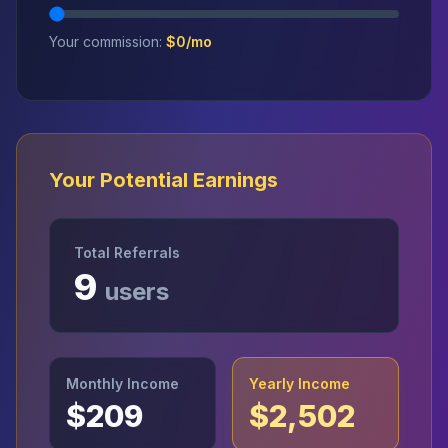
Your commission:
$
0
/mo
Your Potential Earnings
Total Referrals
9
users
Monthly Income
Yearly Income
$
209
$
2,502