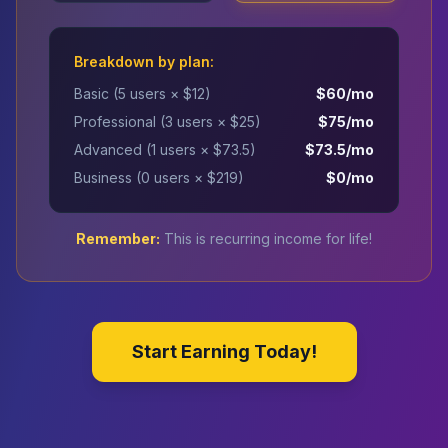
Breakdown by plan:
Basic (
5
users × $12)
$
60
/mo
Professional (
3
users × $25)
$
75
/mo
Advanced (
1
users × $73.5)
$
73.5
/mo
Business (
0
users × $219)
$
0
/mo
Remember:
This is recurring income for life!
Start Earning Today!