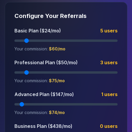
Configure Your Referrals
Basic Plan ($24/mo)
5
users
Your commission:
$
60
/mo
Professional Plan ($50/mo)
3
users
Your commission:
$
75
/mo
Advanced Plan ($147/mo)
1
users
Your commission:
$
74
/mo
Business Plan ($438/mo)
0
users