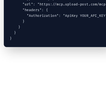
      "url": "https://mcp.upload-post.com/mcp"
      "headers": {

        "Authorization": "ApiKey YOUR_API_KEY"
      }

    }

  }

}