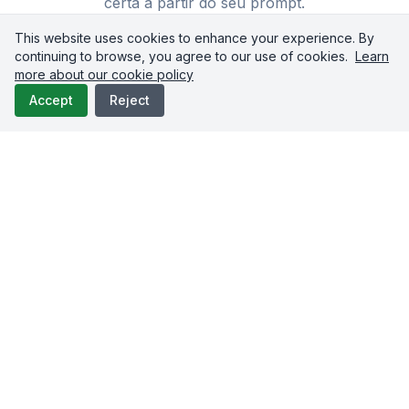
certa a partir do seu prompt.
This website uses cookies to enhance your experience. By
continuing to browse, you agree to our use of cookies.
Learn
more about our cookie policy
Accept
Reject
Publique em qualquer lugar
Poste vídeos, fotos, textos e documentos no
TikTok, Instagram, YouTube, LinkedIn,
Facebook, X, Threads, Reddit, Bluesky,
Pinterest, Google Business, Discord e
Telegram.