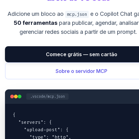
Adicione um bloco ao
e o Copilot Chat g
mcp.json
50 ferramentas
para publicar, agendar, analisar
gerenciar redes sociais a partir de um prompt.
Comece grátis — sem cartão
Sobre o servidor MCP
.vscode/mcp.json
{

  "servers": {

    "upload-post": {

      "type": "http",
