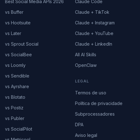
Best Social Media APIs 2026
Claude Code
vs Buffer
Claude + TikTok
vs Hootsuite
Claude + Instagram
vs Later
Claude + YouTube
vs Sprout Social
Claude + LinkedIn
vs SocialBee
All AI Skills
vs Loomly
OpenClaw
vs Sendible
LEGAL
vs Ayrshare
Termos de uso
vs Blotato
Política de privacidade
vs Postiz
Subprocessadores
vs Publer
DPA
vs SocialPilot
Aviso legal
vs Metricool