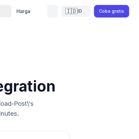
🇮🇩
a
Harga
ID
Coba gratis
egration
load-Post\'s
inutes.