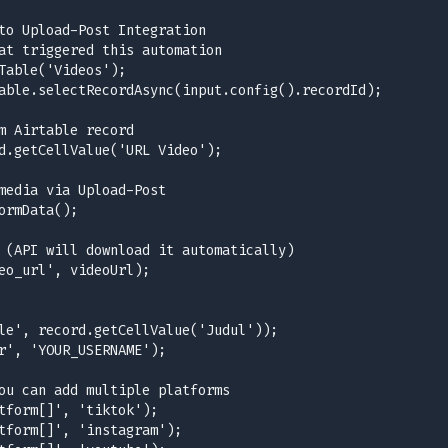
to Upload-Post Integration

at triggered this automation

Table('Videos');

able.selectRecordAsync(input.config().recordId);

m Airtable record

d.getCellValue('URL Video');

media via Upload-Post

ormData();

 (API will download it automatically)

eo_url', videoUrl);

le', record.getCellValue('Judul'));

r', 'YOUR_USERNAME');

ou can add multiple platforms

tform[]', 'tiktok');

tform[]', 'instagram');
