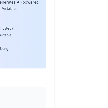
 generates AI-powered
 Airtable.
f-hosted)
irtable
ubung