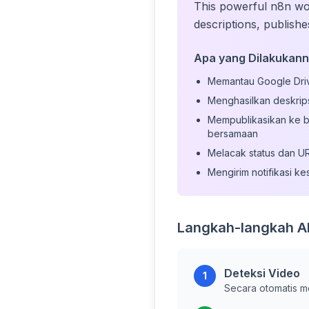
This powerful n8n wo
descriptions, publish
Apa yang Dilakukann
Memantau Google Driv
Menghasilkan deskrip
Mempublikasikan ke b
bersamaan
Melacak status dan URL
Mengirim notifikasi k
Langkah-langkah Al
Deteksi Video
1
Secara otomatis m