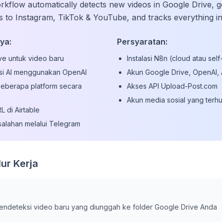
rkflow automatically detects new videos in Google Drive,
es to Instagram, TikTok & YouTube, and tracks everything in
ya:
Persyaratan:
e untuk video baru
Instalasi N8n (cloud atau sel
si AI menggunakan OpenAI
Akun Google Drive, OpenAI, A
eberapa platform secara
Akses API Upload-Post.com
Akun media sosial yang terh
 di Airtable
esalahan melalui Telegram
ur Kerja
endeteksi video baru yang diunggah ke folder Google Drive Anda