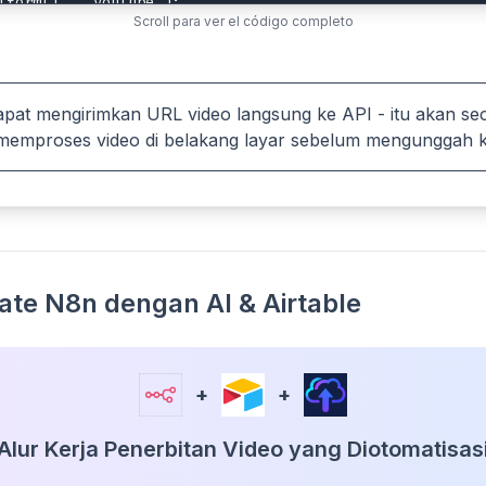
tform[]', 'youtube');

Scroll para ver el código completo
tform[]', 'facebook');

tform[]', 'linkedin');

t API

etch('https://api.upload-post.com/api/upload', {

pat mengirimkan URL video langsung ke API - itu akan sec
mproses video di belakang layar sebelum mengunggah ke 
asi': 'Apikey YOUR_API_KEY' },

 with result

wait result.json();

cordAsync(record, {

ate N8n dengan AI & Airtable
sult.success ? 'Uploaded' : 'Gagal'

+
+
Alur Kerja Penerbitan Video yang Diotomatisas