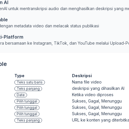
n AI
I untuk mentranskripsi audio dan menghasilkan deskripsi yang m
able
engan metadata video dan melacak status publikasi
i-Platform
a bersamaan ke Instagram, TikTok, dan YouTube melalui Upload-P
ble
Type
Deskripsi
Nama file video
Teks satu baris
deskripsi yang dihasilkan AI
Teks panjang
Ketika video diproses
Date
Sukses, Gagal, Menunggu
Pilih tunggal
Sukses, Gagal, Menunggu
Pilih tunggal
Sukses, Gagal, Menunggu
Pilih tunggal
URL ke konten yang diterbitk
Teks panjang