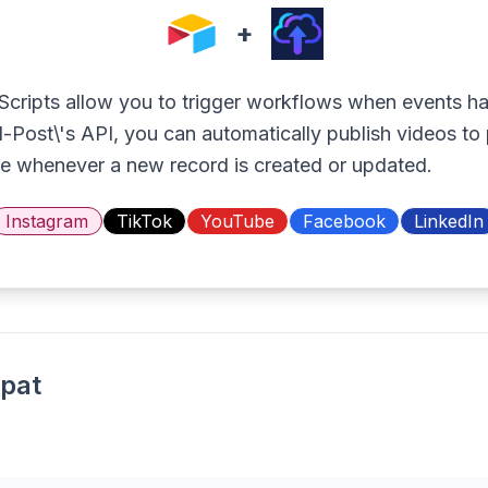
+
 Scripts allow you to trigger workflows when events h
-Post\'s API, you can automatically publish videos to 
e whenever a new record is created or updated.
Instagram
TikTok
YouTube
Facebook
LinkedIn
pat