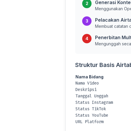
Generasi Konte
2
Menggunakan OpenA
Pelacakan Airt
3
Membuat catatan d
Penerbitan Mult
4
Mengunggah secar
Struktur Basis Airta
Nama Bidang
Nama Video
Deskripsi
Tanggal Unggah
Status Instagram
Status TikTok
Status YouTube
URL Platform