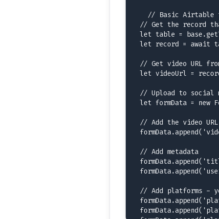
// Basic Airtable 
// Get the record th
let table = base.get
let record = await t
// Get video URL fro
let videoUrl = recor
// Upload to social 
let formData = new F
// Add the video URL
formData.append('vid
// Add metadata

formData.append('tit
formData.append('use
// Add platforms - y
formData.append('pla
formData.append('pla