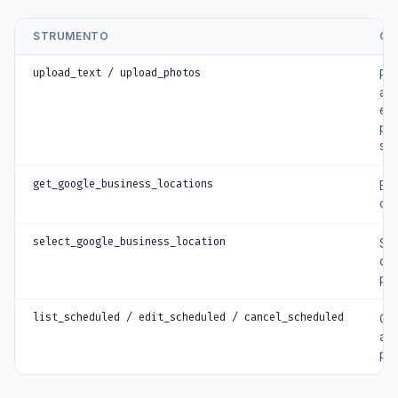
STRUMENTO
CO
upload_text / upload_photos
Pu
ag
e f
pro
se
get_google_business_locations
Ele
che
select_google_business_location
Sce
qu
pu
list_scheduled / edit_scheduled / cancel_scheduled
Ges
ag
pr