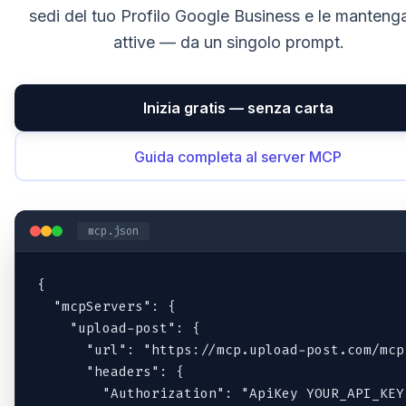
sedi del tuo Profilo Google Business e le manteng
attive — da un singolo prompt.
Inizia gratis — senza carta
Guida completa al server MCP
mcp.json
{

  "mcpServers": {

    "upload-post": {

      "url": "https://mcp.upload-post.com/mcp"
      "headers": {

        "Authorization": "ApiKey YOUR_API_KEY"