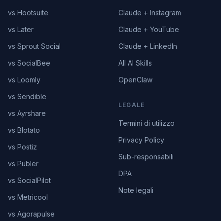
vs Hootsuite
Claude + Instagram
vs Later
Claude + YouTube
vs Sprout Social
Claude + LinkedIn
vs SocialBee
All AI Skills
vs Loomly
OpenClaw
vs Sendible
LEGALE
vs Ayrshare
Termini di utilizzo
vs Blotato
Privacy Policy
vs Postiz
Sub-responsabili
vs Publer
DPA
vs SocialPilot
Note legali
vs Metricool
vs Agorapulse