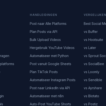
HANDLEIDINGEN
VERGELIJKE
Post naar Alle Platforms
Best Social M
Plan Posts via API
vs Buffer
Bulk Upload Videos
vs Hootsuite
Hergebruik YouTube Videos
vs Later
vragen
Automatiseer met Python
vs Sprout Soci
platforms
Post vanuit Google Sheets
vs SocialBee
e
Plan TikTok Posts
vs Loomly
Automatiseer Instagram Posts
vs Sendible
Post naar LinkedIn via API
vs Ayrshare
gin
Automatiseer met n8n
vs Blotato
ls
Auto-Post YouTube Shorts
vs Postiz