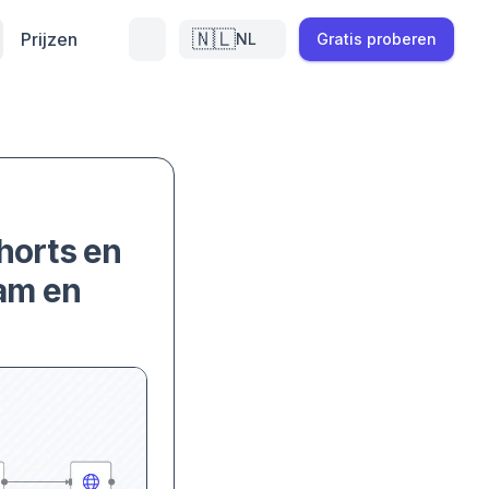
🇳🇱
Prijzen
NL
Gratis proberen
shorts en
ram en