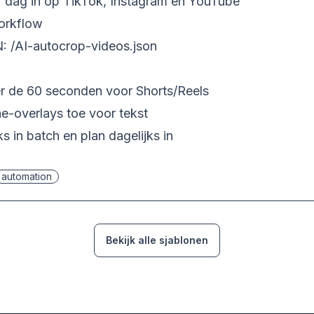
er dag in op TikTok, Instagram en YouTube
orkflow
N:
/AI-autocrop-videos.json
r de 60 seconden voor Shorts/Reels
ne-overlays toe voor tekst
s in batch en plan dagelijks in
automation
Bekijk alle sjablonen