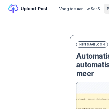
Upload-Post
Voeg toe aan uw SaaS
P
N8N SJABLOON
Automatis
automatis
meer