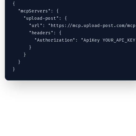
{

  "mcpServers": {

    "upload-post": {

      "url": "https://mcp.upload-post.com/mcp"
      "headers": {

        "Authorization": "ApiKey YOUR_API_KEY"
      }

    }

  }

}