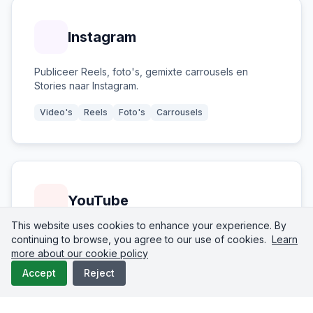
Instagram
Publiceer Reels, foto's, gemixte carrousels en
Stories naar Instagram.
Video's
Reels
Foto's
Carrousels
YouTube
This website uses cookies to enhance your experience. By
Upload video's en Shorts naar YouTube met titels,
continuing to browse, you agree to our use of cookies.
Learn
tags en afspeellijsten.
more about our cookie policy
Accept
Reject
Video's
Shorts