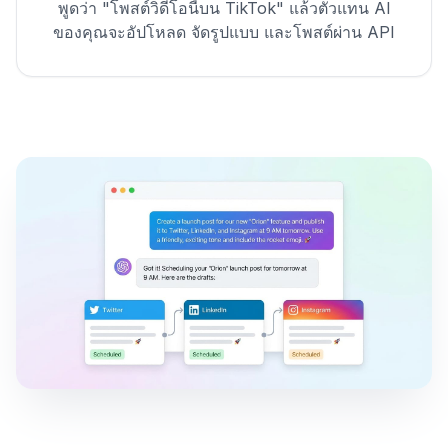
พูดว่า "โพสต์วิดีโอนี้บน TikTok" แล้วตัวแทน AI
ของคุณจะอัปโหลด จัดรูปแบบ และโพสต์ผ่าน API