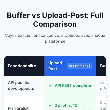
Buffer vs Upload-Post: Full
Comparison
Voyez exactement ce que vous obtenez avec chaque
plateforme
Upload-
Fonctionnalité
Buff
Recommandé
Post
API pour les
Limit
✓
API REST complète
développeurs
d'API
3 ca
✓
2 profils, 10
Plan gratuit
publi