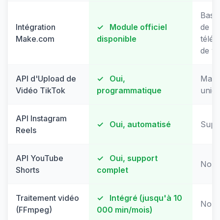
Basi
Intégration
✓
Module officiel
de
Make.com
disponible
télé
de vi
API d'Upload de
✓
Oui,
Manu
Vidéo TikTok
programmatique
uniq
API Instagram
✓
Oui, automatisé
Suppo
Reels
API YouTube
✓
Oui, support
Non 
Shorts
complet
Traitement vidéo
✓
Intégré (jusqu'à 10
Non 
(FFmpeg)
000 min/mois)