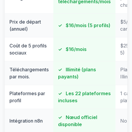
téléchargements/mois
chac
Prix de départ
$5/m
✓
$16/mois (5 profils)
(annuel)
cana
Coût de 5 profils
$25/
✓
$16/mois
sociaux
5)
Téléchargements
✓
Illimité (plans
Plani
par mois.
payants)
Illimi
Plateformes par
✓
Les 22 plateformes
1 can
profil
incluses
plat
✓
Nœud officiel
Intégration n8n
Non 
disponible