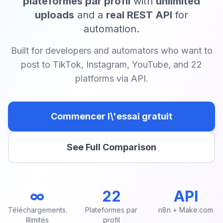
plateformes par profil
with
unlimited
uploads
and a
real REST API
for
automation.
Built for developers and automators who want to
post to TikTok, Instagram, YouTube, and 22
platforms via API.
Commencer l\'essai gratuit
See Full Comparison
∞
22
API
Téléchargements.
Plateformes par
n8n + Make.com
Illimités
profil