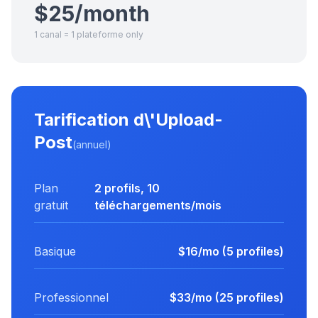
$25/month
1 canal = 1 plateforme only
Tarification d\'Upload-
Post
(annuel)
Plan
2 profils, 10
gratuit
téléchargements/mois
Basique
$16/mo (5 profiles)
Professionnel
$33/mo (25 profiles)