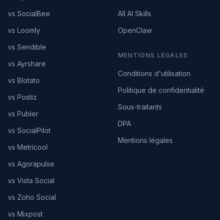
vs SocialBee
All AI Skills
vs Loomly
OpenClaw
vs Sendible
MENTIONS LÉGALES
vs Ayrshare
Conditions d'utilisation
vs Blotato
Politique de confidentialité
vs Postiz
Sous-traitants
vs Publer
DPA
vs SocialPilot
Mentions légales
vs Metricool
vs Agorapulse
vs Vista Social
vs Zoho Social
vs Mixpost