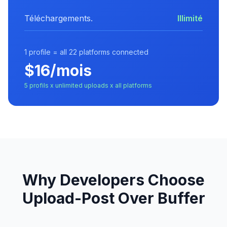
Téléchargements.
Illimité
1 profile = all 22 platforms connected
$16/mois
5 profils x unlimited uploads x all platforms
Why Developers Choose
Upload-Post Over Buffer