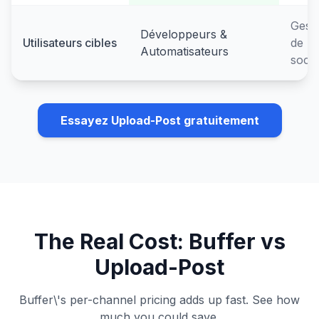
Gesti
Développeurs &
Utilisateurs cibles
de m
Automatisateurs
soci
Essayez Upload-Post gratuitement
The Real Cost: Buffer vs
Upload-Post
Buffer\'s per-channel pricing adds up fast. See how
much you could save.