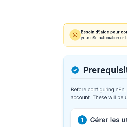
Besoin d\'aide pour con
your n8n automation or b
Prerequisi
Before configuring n8n,
account. These will be 
Gérer les u
1