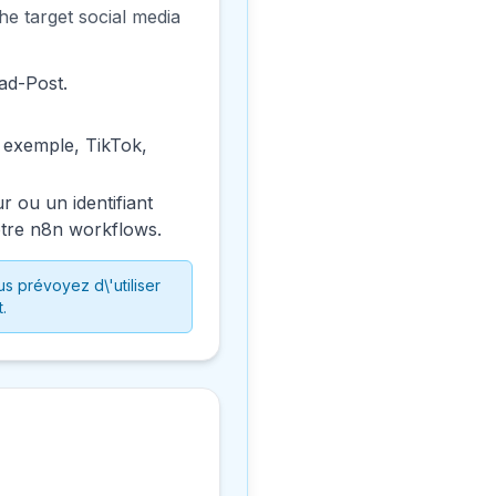
he target social media
ad-Post.
r exemple, TikTok,
r ou un identifiant
otre n8n workflows.
s prévoyez d\'utiliser
.