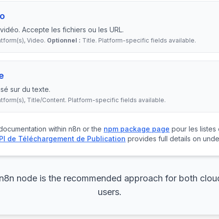
éo
idéo. Accepte les fichiers ou les URL.
atform(s), Video.
Optionnel :
Title. Platform-specific fields available.
e
é sur du texte.
atform(s), Title/Content. Platform-specific fields available.
 documentation within n8n or the
npm package page
pour les listes
PI de Téléchargement de Publication
provides full details on under
 n8n node is the recommended approach for both clou
users.