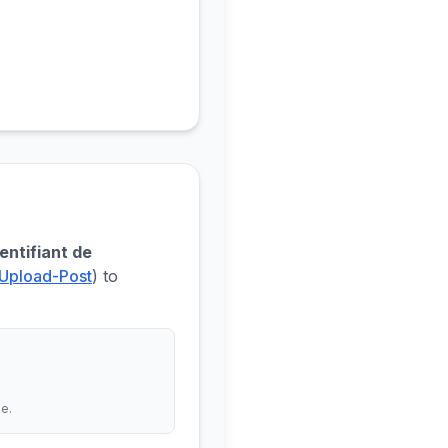
dentifiant de
s Upload-Post
) to
le.