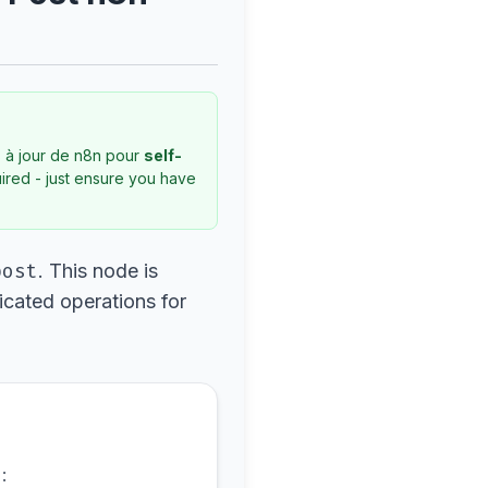
s à jour de n8n pour
self-
quired - just ensure you have
post
. This node is
icated operations for
: