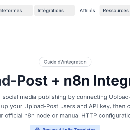
lateformes
Intégrations
Affiliés
Ressources
Guide d\'intégration
ad-Post
+ n8n Integ
 social media publishing by connecting Upload-
ng up your Upload-Post users and API key, then
r official n8n node or manual HTTP configurati
Browse All n8n Templates