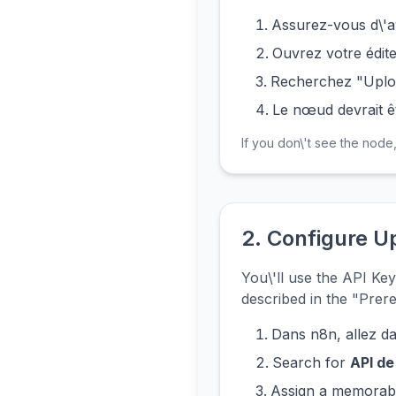
Assurez-vous d\'av
Ouvrez votre édite
Recherchez "Uploa
Le nœud devrait êt
If you don\'t see the node
2. Configure U
You\'ll use the API K
described in the "Prere
Dans n8n, allez d
Search for
API de
Assign a memora