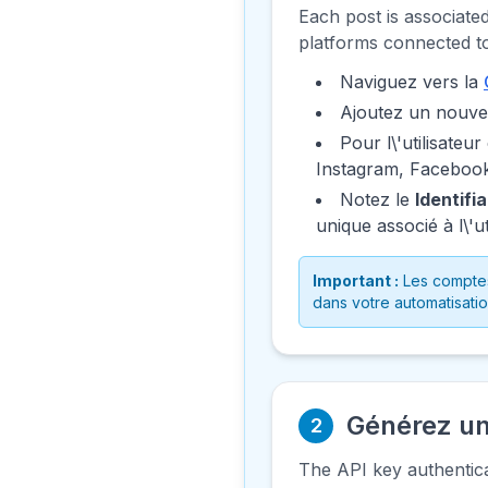
Each post is associated
platforms connected to 
Naviguez vers la
Ajoutez un nouvel 
Pour l\'utilisate
Instagram, Facebook
Notez le
Identifia
unique associé à l\'
Important :
Les comptes 
dans votre automatisati
Générez un
2
The API key authentic