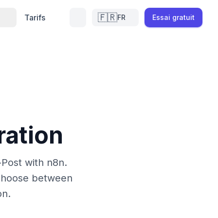
🇫🇷
Tarifs
FR
Essai gratuit
ration
Post with n8n.
 choose between
on.