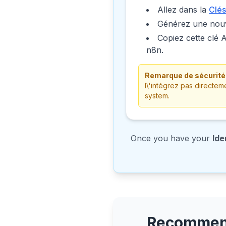
Allez dans la
Clés
Générez une nouve
Copiez cette clé A
n8n.
Remarque de sécurité 
l\'intégrez pas directem
system.
Once you have your
Ide
Recommend