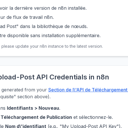
oir la dernière version de n8n installée.
ur de flux de travail n8n.
d Post" dans la bibliothèque de nœuds.
re disponible sans installation supplémentaire.
, please update your n8n instance to the latest version.
pload-Post API Credentials in n8n
ey generated from your
Section de l\'API de Téléchargement
quisite" section above).
ans
Identifiants > Nouveau
.
 Téléchargement de Publication
et sélectionnez-le.
ble
Nom d\'identifiant
(e.g., "My Upload-Post API Key").