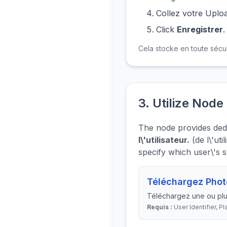
Collez votre Uplo
Click
Enregistrer
.
Cela stocke en toute sécur
3. Utilize Node
The node provides dedi
l\'utilisateur.
(de l\'ut
specify which user\'s s
Téléchargez Phot
Téléchargez une ou plus
Requis :
User Identifier, P