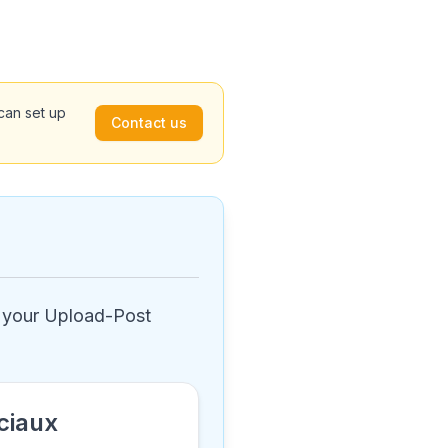
can set up
Contact us
n your Upload-Post
ociaux