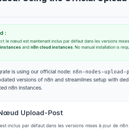
d :
st
le nœud est maintenant inclus par défaut dans les versions mise
 instances
and
n8n cloud instances
. No manual installation is re
n8n-nodes-upload-
rate is using our official node:
updated versions of n8n and streamlines setup with ded
ted n8n instances.
 Nœud Upload-Post
t inclus par défaut dans les versions mises à jour de n8n 