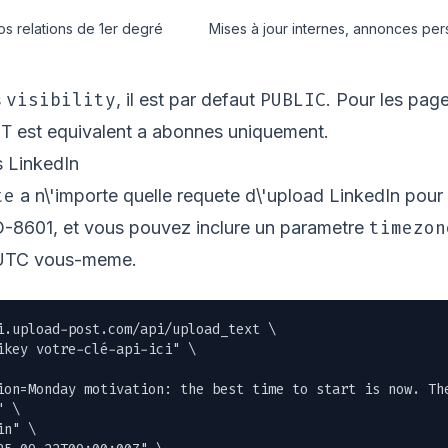
os relations de 1er degré
Mises à jour internes, annonces per
visibility
PUBLIC
s
, il est par defaut
. Pour les page
NT
est equivalent a abonnes uniquement.
s LinkedIn
te
a n\'importe quelle requete d\'upload LinkedIn pour 
timezon
O-8601, et vous pouvez inclure un parametre
n UTC vous-meme.
i.upload-post.com/api/upload_text \

ikey votre-clé-api-ici" \

ion=Monday motivation: the best time to start is now. The
 \

n" \
