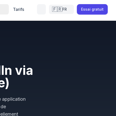
🇫🇷
Tarifs
FR
Essai gratuit
In via
e)
 application
 de
vellement