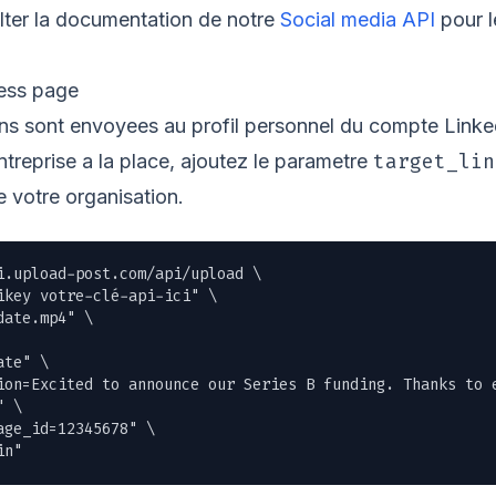
ter la documentation de notre
Social media API
pour l
ness page
ions sont envoyees au profil personnel du compte Link
target_lin
ntreprise a la place, ajoutez le parametre
e votre organisation.
i.upload-post.com/api/upload \

ikey votre-clé-api-ici" \

date.mp4
" \

te" \

ion=Excited to announce our Series B funding. Thanks to e
 \

ge_id=12345678" \

in"