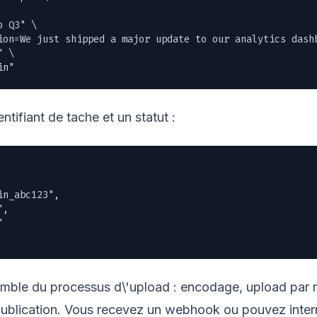
 Q3" \

ion=We just shipped a major update to our analytics dashb
 \

in"
tifiant de tache et un statut :
n_abc123",

,



emble du processus d\'upload : encodage, upload par 
publication. Vous recevez un webhook ou pouvez interr