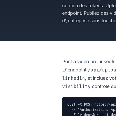
continu des tokens. Uplo
endpoint. Publiez des vid
d\'entreprise sans touche
Post a video on LinkedIn
/api/uplo
L\'endpoint
linkedin
, et incluez v
visibility
controle qui
curl -X POST https://ap
  -H "Authorization: Ap
  -F "
video=@product-de