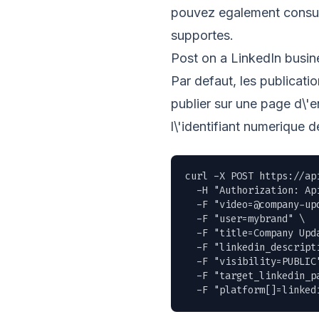
pouvez egalement consul
supportes.
Post on a LinkedIn busi
Par defaut, les publicat
publier sur une page d\'e
l\'identifiant numerique d
curl -X POST https://ap
  -H "Authorization: Ap
  -F "
video=@company-up
  -F "user=mybrand" \

  -F "title=Company Upda
  -F "linkedin_descript
  -F "visibility=PUBLIC"
  -F "target_linkedin_pa
  -F "platform[]=linked