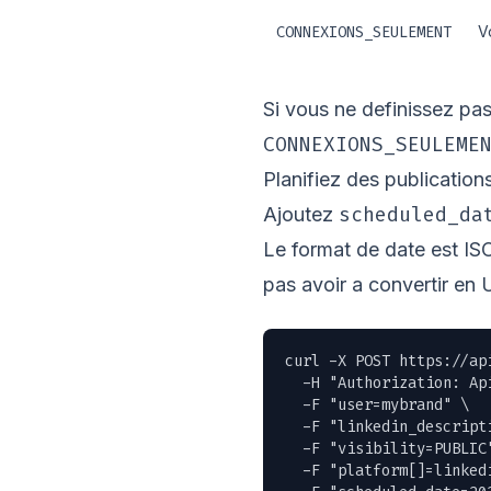
CONNEXIONS_SEULEMENT
V
Si vous ne definissez pa
CONNEXIONS_SEULEME
Planifiez des publication
scheduled_da
Ajoutez
Le format de date est IS
pas avoir a convertir e
curl -X POST https://ap
  -H "Authorization: Ap
  -F "user=mybrand" \

  -F "linkedin_descript
  -F "visibility=PUBLIC"
  -F "platform[]=linkedi