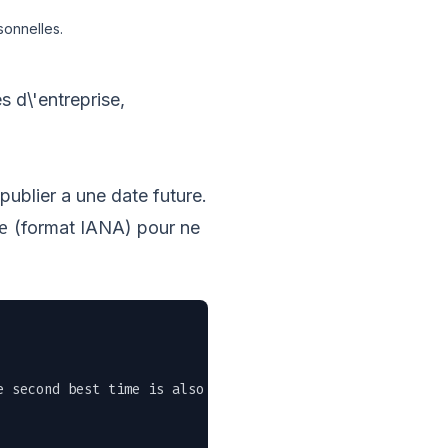
sonnelles.
s d\'entreprise,
publier a une date future.
e
(format IANA) pour ne
 second best time is also now." \
