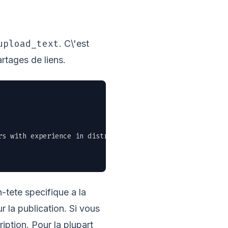
upload_text
. C\'est
rtages de liens.
rs with experience in distributed systems. Remote-friendl
en-tete specifique a la
r la publication. Si vous
iption. Pour la plupart