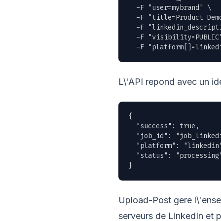
  -F "user=mybrand" \

  -F "title=Product Demo
  -F "linkedin_descript
  -F "visibility=PUBLIC"
  -F "platform[]=linked
L\'API repond avec un iden
{

  "success": true,

  "job_id": "job_linkedi
  "platform": "linkedin"
  "status": "processing"
}
Upload-Post gere l\'ens
serveurs de LinkedIn et 