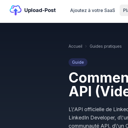
Upload-Post
Ajoutez à votre SaaS
P
Accueil
Guides pratiques
Guide
Comment 
API (Vid
L\'API officielle de Link
LinkedIn Developer, d\'u
communauté API, d\'un O