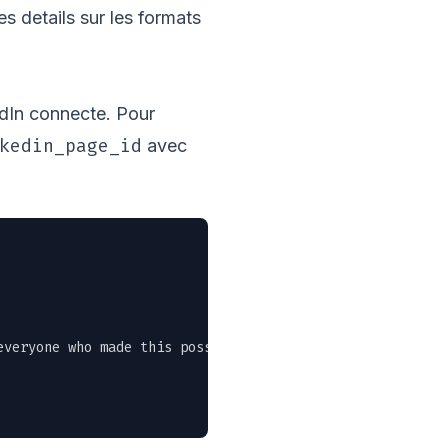
es details sur les formats
edIn connecte. Pour
kedin_page_id
avec
veryone who made this possible." \
