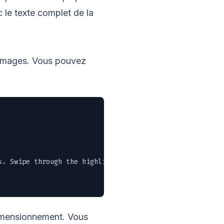
 le texte complet de la
 images. Vous pouvez
. Swipe through the highlights or grab the full PDF in t
dimensionnement. Vous