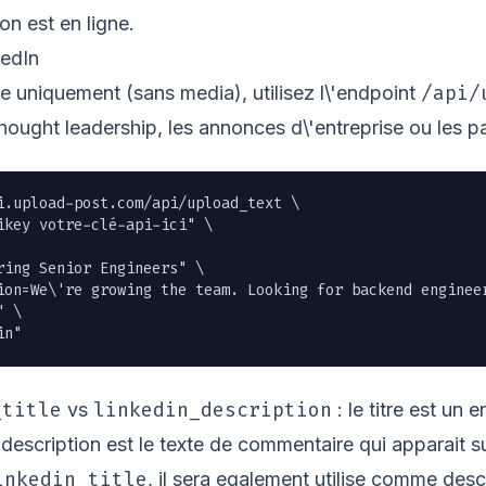
ion est en ligne.
kedIn
/api/
te uniquement (sans media), utilisez l\'endpoint
thought leadership, les annonces d\'entreprise ou les pa
i.upload-post.com/api/upload_text \

ikey votre-clé-api-ici" \

ing Senior Engineers" \

ion=We\'re growing the team. Looking for backend enginee
 \

in"
_title
linkedin_description
vs
: le titre est un 
 description est le texte de commentaire qui apparait su
inkedin_title
, il sera egalement utilise comme descr