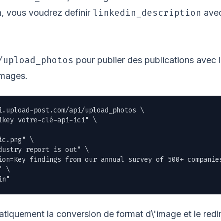
linkedin_description
n, vous voudrez definir
avec
/upload_photos
pour publier des publications avec
images.
i.upload-post.com/api/upload_photos \

ikey votre-clé-api-ici" \

ic.png
" \

ustry report is out" \

ion=Key findings from our annual survey of 500+ companies
 \

in"
tiquement la conversion de format d\'image et le re