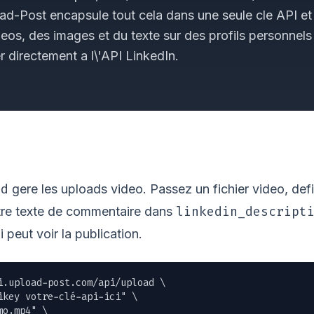
ad-Post encapsule tout cela dans une seule cle API et
eos, des images et du texte sur des profils personnel
r directement a l\'API LinkedIn.
ad
gere les uploads video. Passez un fichier video, defi
linkedin_descript
otre texte de commentaire dans
 peut voir la publication.
i.upload-post.com/api/upload \

ikey votre-clé-api-ici" \

mo.mp4
" \
