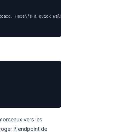
oard. Here\'s a quick walkthrough of the new features." 
morceaux vers les
oger l\'endpoint de