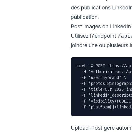
des publications LinkedI
publication.
Post images on LinkedIn
/api
Utilisez l\'endpoint
joindre une ou plusieurs 
curl -X POST https://ap
  -H "Authorization: Ap
  -F "user=mybrand" \

  -F "
photos=@infograph
  -F "title=Our 2025 ind
  -F "linkedin_descript
  -F "visibility=PUBLIC"
  -F "platform[]=linked
Upload-Post gere automa