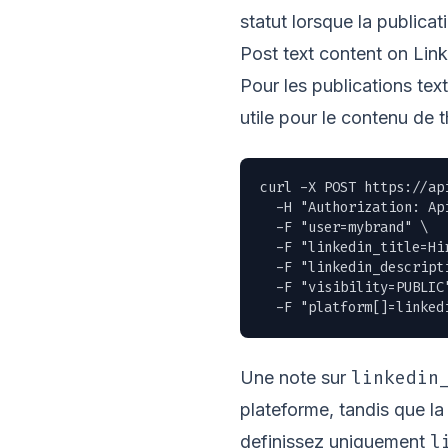
statut lorsque la publicat
Post text content on Lin
Pour les publications tex
utile pour le contenu de 
curl -X POST https://ap
  -H "Authorization: Ap
  -F "user=mybrand" \

  -F "linkedin_title=Hir
  -F "linkedin_descript
  -F "visibility=PUBLIC"
  -F "platform[]=linked
linkedin
Une note sur
plateforme, tandis que la
l
definissez uniquement