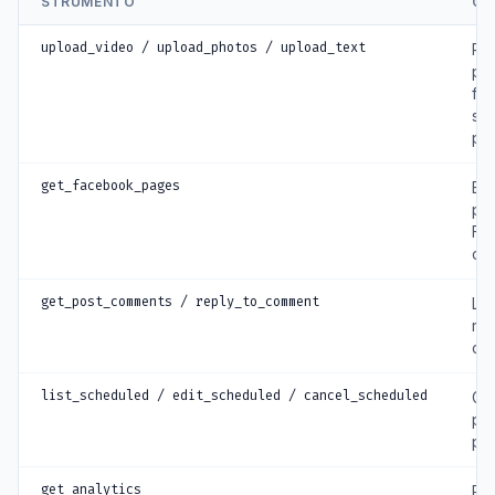
STRUMENTO
CO
upload_video / upload_photos / upload_text
Pu
pos
fot
su
pa
get_facebook_pages
Ele
pa
Fa
che
get_post_comments / reply_to_comment
Le
ris
co
list_scheduled / edit_scheduled / cancel_scheduled
Ges
po
pr
get_analytics
Re