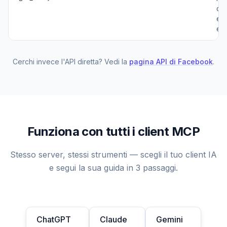
co
ed
en
Cerchi invece l'API diretta? Vedi la
pagina API di Facebook
.
Funziona con tutti i client MCP
Stesso server, stessi strumenti — scegli il tuo client IA
e segui la sua guida in 3 passaggi.
ChatGPT
Claude
Gemini