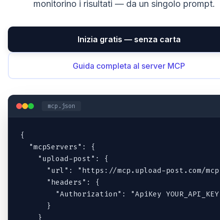
monitorino i risultati — da un singolo prompt.
Inizia gratis — senza carta
Guida completa al server MCP
mcp.json
{

  "mcpServers": {

    "upload-post": {

      "url": "https://mcp.upload-post.com/mcp"
      "headers": {

        "Authorization": "ApiKey YOUR_API_KEY"
      }

    }
