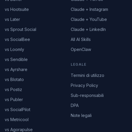
vs Hootsuite
Claude + Instagram
vs Later
Claude + YouTube
vs Sprout Social
Claude + LinkedIn
vs SocialBee
All AI Skills
vs Loomly
OpenClaw
vs Sendible
LEGALE
vs Ayrshare
Termini di utilizzo
vs Blotato
Privacy Policy
vs Postiz
Sub-responsabili
vs Publer
DPA
vs SocialPilot
Note legali
vs Metricool
vs Agorapulse