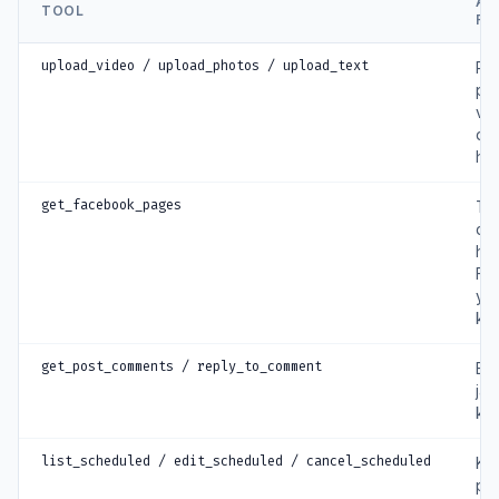
AP
TOOL
FU
upload_video / upload_photos / upload_text
Pub
po
vid
da
ha
get_facebook_pages
Ta
daf
ha
Fa
ya
kel
get_post_comments / reply_to_comment
Ba
ja
ko
list_scheduled / edit_scheduled / cancel_scheduled
Kel
po