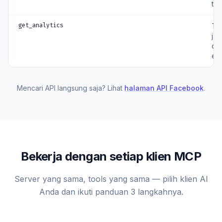
ter
get_analytics
Tar
ja
da
en
Mencari API langsung saja? Lihat
halaman API Facebook
.
Bekerja dengan setiap klien MCP
Server yang sama, tools yang sama — pilih klien AI
Anda dan ikuti panduan 3 langkahnya.