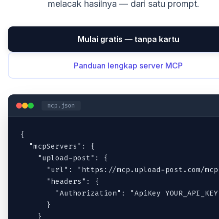
melacak hasilnya — dari satu prompt.
Mulai gratis — tanpa kartu
Panduan lengkap server MCP
mcp.json
{

  "mcpServers": {

    "upload-post": {

      "url": "https://mcp.upload-post.com/mcp"
      "headers": {

        "Authorization": "ApiKey YOUR_API_KEY"
      }

    }
