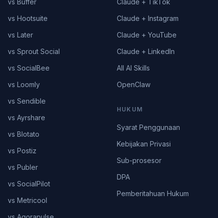
vs Buffer
Claude + TikTok
vs Hootsuite
Claude + Instagram
vs Later
Claude + YouTube
vs Sprout Social
Claude + LinkedIn
vs SocialBee
All AI Skills
vs Loomly
OpenClaw
vs Sendible
HUKUM
vs Ayrshare
Syarat Penggunaan
vs Blotato
Kebijakan Privasi
vs Postiz
Sub-prosesor
vs Publer
DPA
vs SocialPilot
Pemberitahuan Hukum
vs Metricool
vs Agorapulse