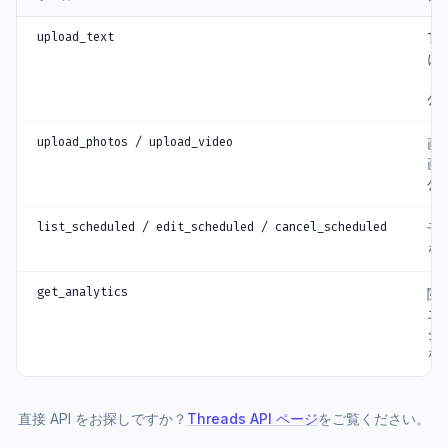
upload_text
Th
に
ト
公
upload_photos / upload_video
画
画
公
list_scheduled / edit_scheduled / cancel_scheduled
予
を
get_analytics
閲
エ
ジ
を
直接 API をお探しですか？
Threads API ページ
をご覧ください。