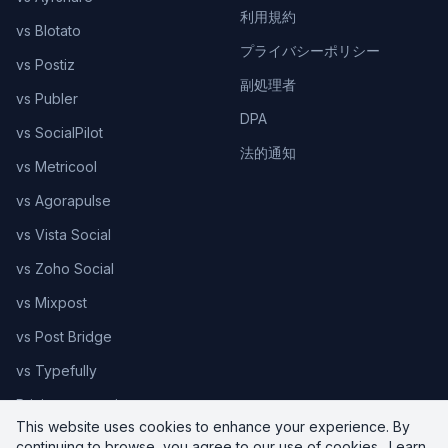
利用規約
vs Blotato
プライバシーポリシー
vs Postiz
副処理者
vs Publer
DPA
vs SocialPilot
法的通知
vs Metricool
vs Agorapulse
vs Vista Social
vs Zoho Social
vs Mixpost
vs Post Bridge
vs Typefully
Pricing comparison
This website uses cookies to enhance your experience. By
continuing to browse, you agree to our use of cookies.
Learn