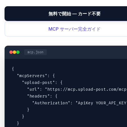
無料で開始 — カード不要
MCP サーバー完全ガイド
mcp.json
{

  "mcpServers": {

    "upload-post": {

      "url": "https://mcp.upload-post.com/mcp"
      "headers": {

        "Authorization": "ApiKey YOUR_API_KEY"
      }

    }

  }
