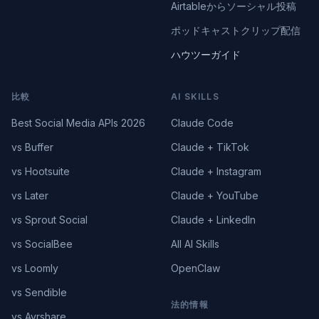
Airtableからソーシャル投稿
ポッドキャストクリップ配信
ハウツーガイド
比較
AI SKILLS
Best Social Media APIs 2026
Claude Code
vs Buffer
Claude + TikTok
vs Hootsuite
Claude + Instagram
vs Later
Claude + YouTube
vs Sprout Social
Claude + LinkedIn
vs SocialBee
All AI Skills
vs Loomly
OpenClaw
vs Sendible
法的情報
vs Ayrshare