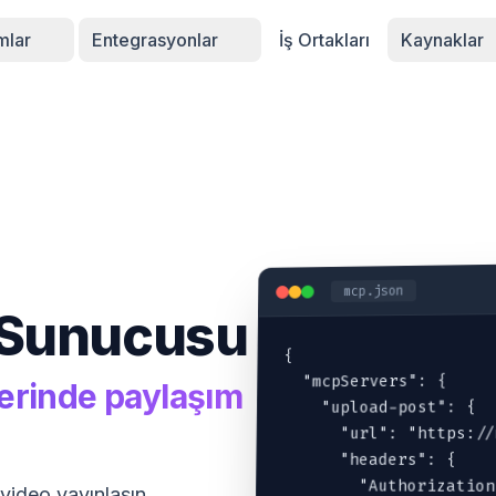
rmlar
Entegrasyonlar
İş Ortakları
Kaynaklar
mcp.json
 Sunucusu
{

  "mcpServers": {

zerinde paylaşım
    "upload-post": {

      "url": "https://
      "headers": {

        "Authorization
 video yayınlasın,