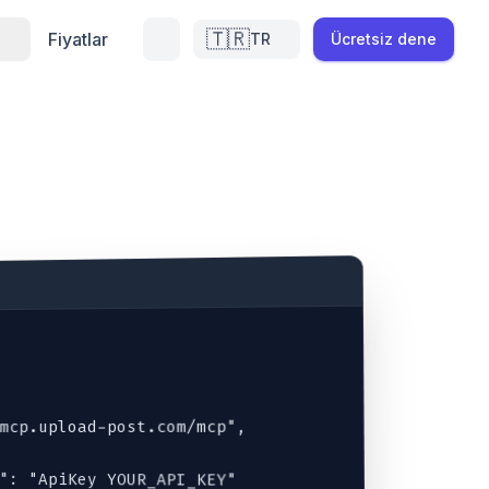
🇹🇷
Fiyatlar
TR
Ücretsiz dene
mcp.upload-post.com/mcp",

": "ApiKey YOUR_API_KEY"
