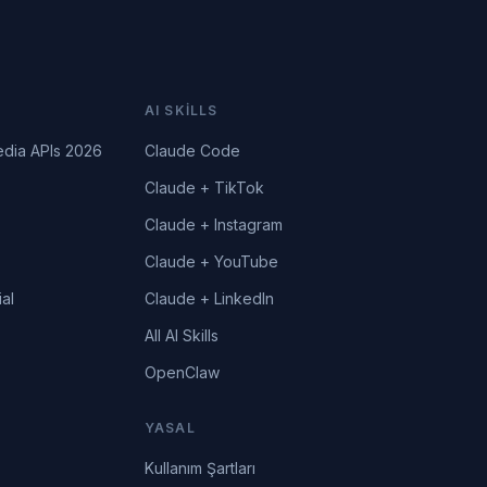
AI SKILLS
edia APIs 2026
Claude Code
Claude + TikTok
Claude + Instagram
Claude + YouTube
al
Claude + LinkedIn
All AI Skills
OpenClaw
YASAL
Kullanım Şartları