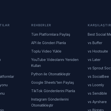
TILAR
REHBERLER
KARŞILAŞTIR
Tüm Platformlara Paylaş
Best Social M
API ile Gönderi Planla
vs Buffer
Toplu Video Yükle
vs Hootsuite
ı
YouTube Videolarını Yeniden
vs Later
Kullan
vs Sprout Soci
Python ile Otomatikleştir
atformlar
vs SocialBee
Google Sheets'ten Paylaş
syonu
vs Loomly
TikTok Gönderilerini Planla
onu
vs Sendible
Instagram Gönderilerini
vs Ayrshare
Otomatikleştir
gin
vs Blotato