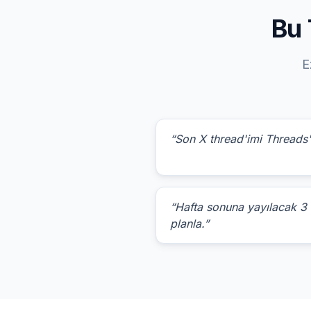
Bu 
E
“Son X thread'imi Threads'
“Hafta sonuna yayılacak 3
planla.”