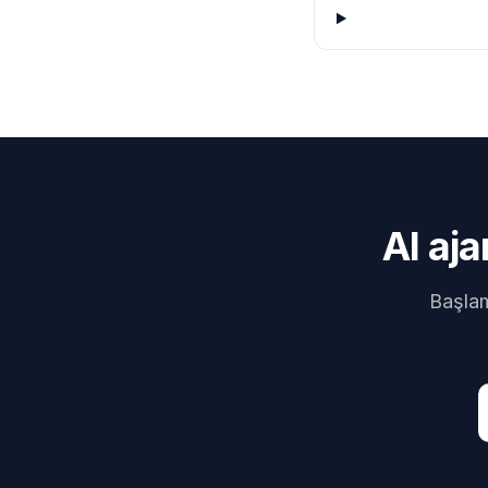
AI aj
Başlam