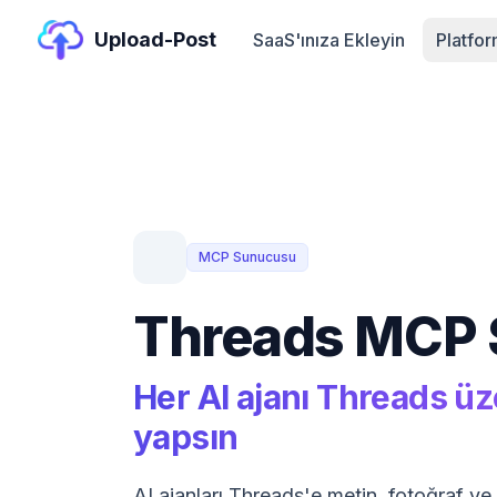
Upload-Post
SaaS'ınıza Ekleyin
Platfo
MCP Sunucusu
Threads MCP
Her AI ajanı Threads ü
yapsın
AI ajanları Threads'e metin, fotoğraf ve