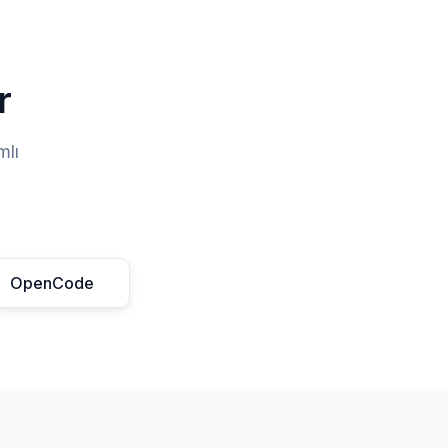
r
mlı
OpenCode