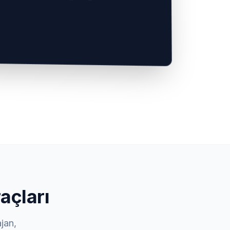
açları
jan,