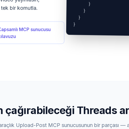
      }

 tek bir komutla.
    }

  }

}
Kapsamlı MCP sunucusu
kılavuzu
n çağırabileceği Threads ar
araçlık Upload-Post MCP sunucusunun bir parçası — a