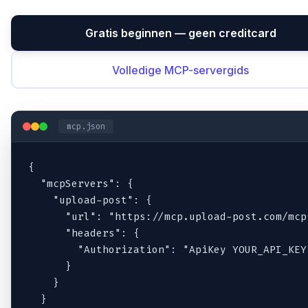
Gratis beginnen — geen creditcard
Volledige MCP-servergids
mcp.json
{

  "mcpServers": {

    "upload-post": {

      "url": "https://mcp.upload-post.com/mcp"
      "headers": {

        "Authorization": "ApiKey YOUR_API_KEY"
      }

    }

  }
