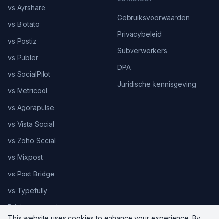
vs Ayrshare
Gebruiksvoorwaarden
vs Blotato
Privacybeleid
vs Postiz
Subverwerkers
vs Publer
DPA
vs SocialPilot
Juridische kennisgeving
vs Metricool
vs Agorapulse
vs Vista Social
vs Zoho Social
vs Mixpost
vs Post Bridge
vs Typefully
Pricing comparison
This website uses cookies to enhance your experience. By