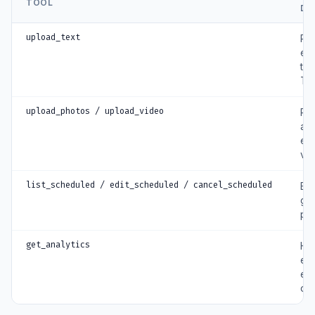
TOOL
DO
upload_text
Pub
ee
tek
Th
upload_photos / upload_video
Pub
af
en
vi
list_scheduled / edit_scheduled / cancel_scheduled
Be
ge
po
get_analytics
Ha
en
en
op